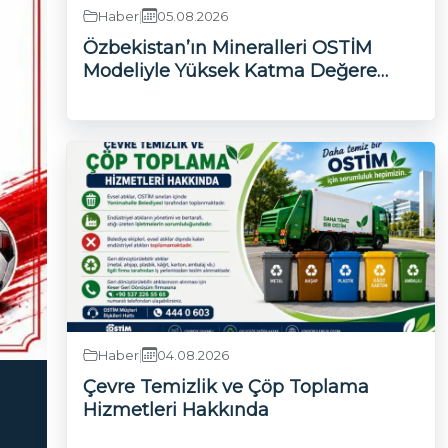
Haber
|
05.08.2026
katma değerli ürünlere dönüştürecek Fut
OSTİM modeliyle planlandı.
Özbekistan’ın Mineralleri OSTİM
Modeliyle Yüksek Katma Değere
Dönüşecek
Haber
|
04.08.2026
Çevre Temizlik ve Çöp Toplama
Hizmetleri Hakkında