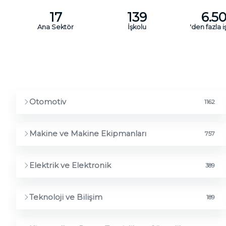
17
139
6.5
Ana Sektör
İşkolu
'den fazla 
Otomotiv
1162
Makine ve Makine Ekipmanları
757
Elektrik ve Elektronik
389
Teknoloji ve Bilişim
189