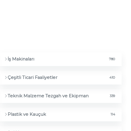
Ürünler
E-Katalog
İş Makinaları
780
Çeşitli Ticari Faaliyetler
410
Teknik Malzeme Tezgah ve Ekipman
339
Plastik ve Kauçuk
114