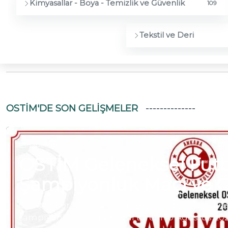
Kimyasallar - Boya - Temizlik ve Güvenlik
109
Tekstil ve Deri
OSTİM'DE SON GELIŞMELER
Haber
|
06.08.2026
OSTİM Geleneksel Futb
Şampiyonluk Maçı ve Ö
OSTİM Spor Kulübü Geleneksel Futbol Turnuvas
şampiyonluk maçı ve ödül töreni 10 Ağustos 20