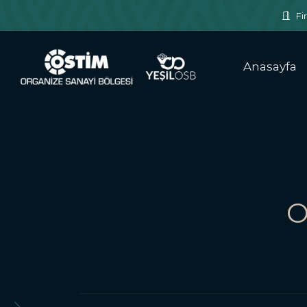
Fir
Anasayfa
O
Kaliteli, hı
akıllı s
06.08.2026