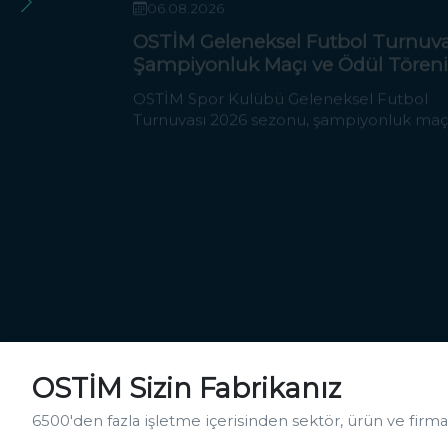
OSTİM Geleneksel Futbol Turnuva
Şampiyonluk Maçı ve Ödül Töreni
O
OSTİM Spor Kulübü Geleneksel Futbol
Turnuvası 2026 sezonu, şampiyonluk maç
ve ödül töreni 10 Ağustos 2026 Pazartesi
günü OSTİM Spor Kulübü tesislerinde.
OSTİM Sizin Fabrikanız
6500'den fazla işletme içerisinden sektör, ürün ve firma