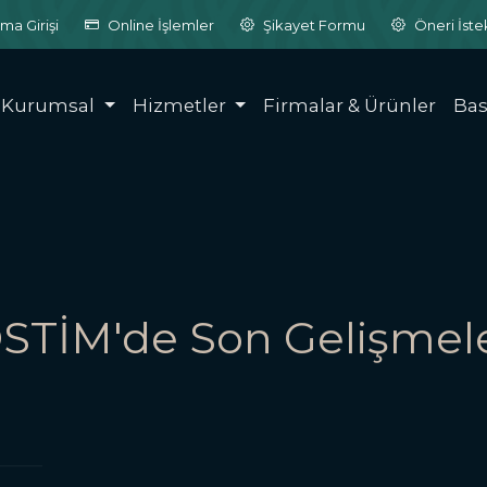
ma Girişi
Online İşlemler
Şikayet Formu
Öneri İst
Kurumsal
Hizmetler
Firmalar & Ürünler
Bas
STİM'de Son Gelişmel
zlı, verimli
bir üretim o
ürdürülebilir
bir sanayi k
05.08.2026
0