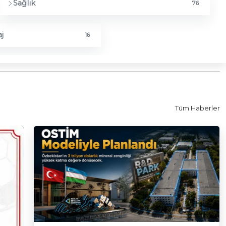
Sağlık
76
j
16
Tüm Haberler
Haber
|
05.08.2026
Özbekistan’ın Miner
Modeliyle Yüksek 
Dönüşecek
Özbekistan’ın yaklaşık 3 trilyon dolarlık 