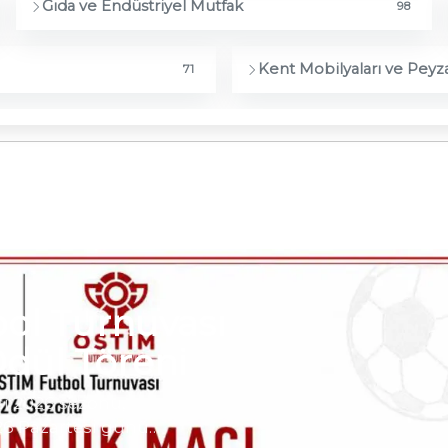
Gıda ve Endüstriyel Mutfak
98
Kent Mobilyaları ve Peyza
71
ol Turnuvası
dül Töreni
ı 2026 sezonu,
26 Pazartesi günü