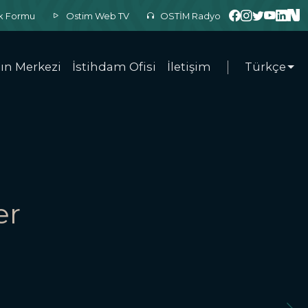
ek Formu
Ostim Web TV
OSTİM Radyo
ın Merkezi
İstihdam Ofisi
İletişim
Türkçe
er
rtamından,
entine...
4.08.2026