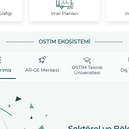
rafiği
İmar Planları
İ
OSTİM EKOSISTEMI
OSTİM Teknik
rimiz
AR-GE Merkezi
Dış 
Üniversitesi