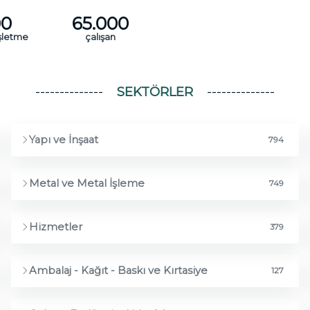
00
65.000
Firmalar
işletme
çalışan
SEKTÖRLER
Yapı ve İnşaat
794
Metal ve Metal İşleme
749
Hizmetler
379
Ambalaj - Kağıt - Baskı ve Kırtasiye
127