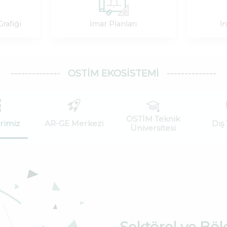
rafiği
İmar Planları
İ
OSTİM EKOSISTEMI
OSTİM Teknik
rimiz
AR-GE Merkezi
Dış 
Üniversitesi