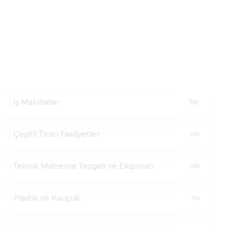
Ürünler
E-Katalog
İş Makinaları
780
Çeşitli Ticari Faaliyetler
410
Teknik Malzeme Tezgah ve Ekipman
339
Plastik ve Kauçuk
114