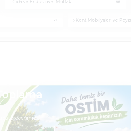
Gıda ve Endüstriyel Mutfak
98
Kent Mobilyaları ve Peyza
71
 Toplama
 göstereceğiniz