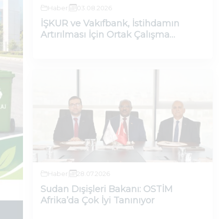
Haber
|
03.08.2026
İstihdama Değer İş Birliği Protokolü İmza
Güvenlik Bakanı Prof. Dr. Vedat Işıkhan’ın
İŞKUR ve Vakıfbank, İstihdamın
gerçekleştirildi.
Artırılması İçin Ortak Çalışma
Yürütecek
Haber
|
28.07.2026
Sudan Dışişleri Bakanı: OSTİM
Afrika’da Çok İyi Tanınıyor