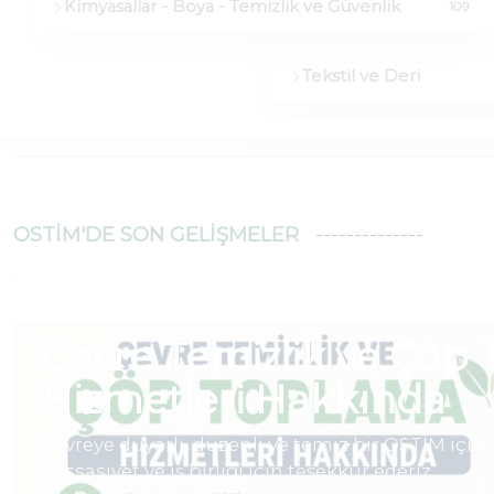
Kimyasallar - Boya - Temizlik ve Güvenlik
109
Tekstil ve Deri
OSTİM'DE SON GELIŞMELER
Haber
|
04.08.2026
Çevre Temizlik ve Çöp
Hizmetleri Hakkında
Çevreye duyarlı, düzenli ve temiz bir OSTİM için
hassasiyet ve iş birliği için teşekkür ederiz.