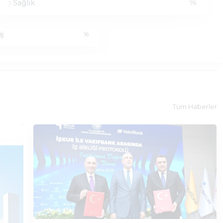
Sağlık
76
j
16
Tüm Haberler
Haber
|
03.08.2026
İŞKUR ve Vakıfbank,
Artırılması İçin Ort
Yürütecek
Türkiye İş Kurumu (İŞKUR) ile VakıfBank a