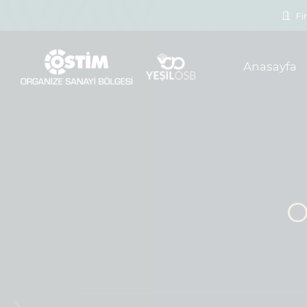
Fir
Anasayfa
O
Kaliteli, hı
akıllı s
04.08.2026