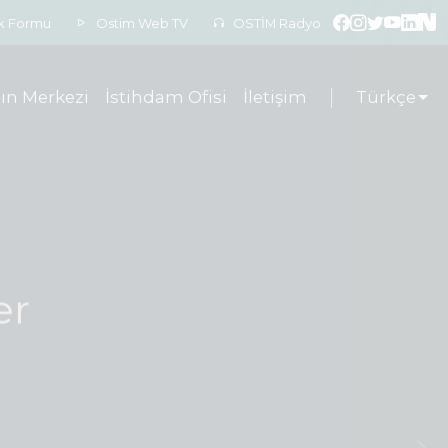
ek Formu
Ostim Web TV
OSTİM Radyo
ın Merkezi
İstihdam Ofisi
İletişim
Türkçe
er
rtamından,
entine...
8.07.2026