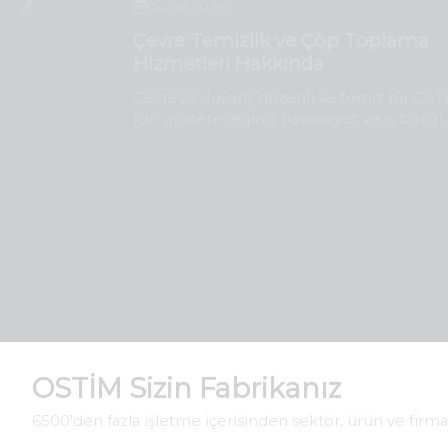
Çevre Temizlik ve Çöp Toplama
Hizmetleri Hakkında
O
Çevreye duyarlı, düzenli ve temiz bir OS
için göstereceğiniz hassasiyet ve iş birliği
için teşekkür ederiz.
OSTİM Sizin Fabrikanız
6500'den fazla işletme içerisinden sektör, ürün ve firma