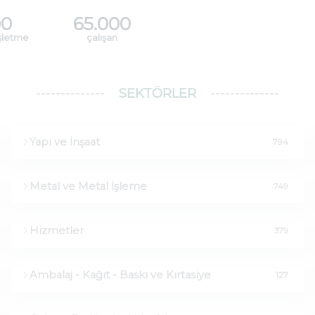
00
65.000
Firmalar
işletme
çalışan
SEKTÖRLER
Yapı ve İnşaat
794
Metal ve Metal İşleme
749
Hizmetler
379
Ambalaj - Kağıt - Baskı ve Kırtasiye
127