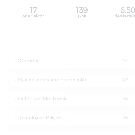
17
139
6.5
Ana Sektör
İşkolu
'den fazla 
Otomotiv
1162
Makine ve Makine Ekipmanları
757
Elektrik ve Elektronik
389
Teknoloji ve Bilişim
189