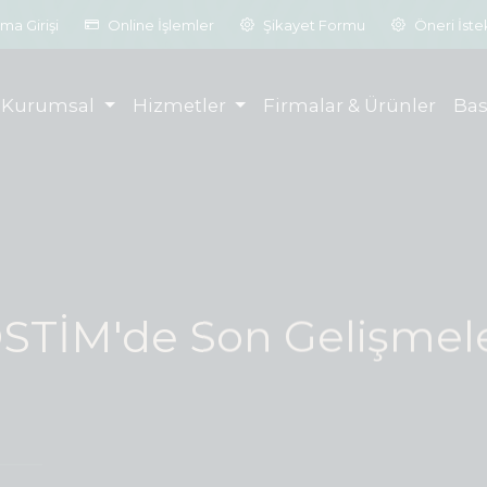
ma Girişi
Online İşlemler
Şikayet Formu
Öneri İst
Kurumsal
Hizmetler
Firmalar & Ürünler
Bas
STİM'de Son Gelişmel
zlı, verimli
bir üretim o
ürdürülebilir
bir sanayi k
03.08.2026
2