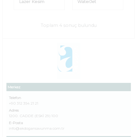
Lazer Kesim
WaterJet
Toplam 4 sonuç bulundu
Merkez
Telefon
+90 312 354 21 21
Adres
1200. CADDE (ESKİ 29) 100
E-Posta
info@akdogansavunma.com.tr