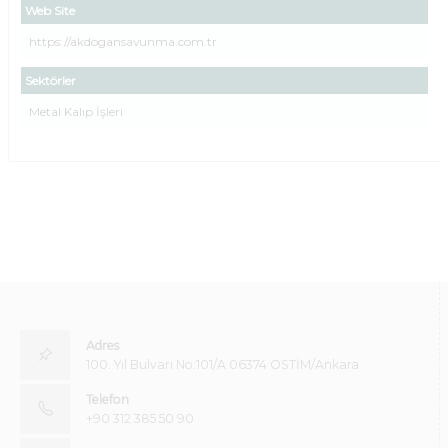
Web Site
https://akdogansavunma.com.tr
Sektörler
Metal Kalıp İşleri
Adres
100. Yıl Bulvarı No:101/A 06374 OSTİM/Ankara
Telefon
+90 312 385 50 90