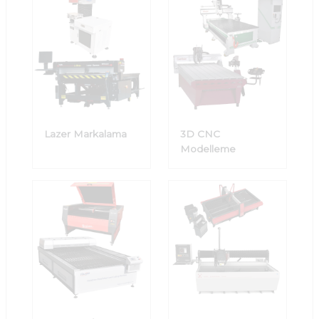
Lazer Markalama
3D CNC
Modelleme