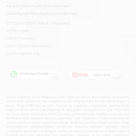
Kauçuk Teknolojileri Kümelenmesi
Haberleşme Teknolojileri Kümelenmesi
OTÜSEM | Ostim Teknik Üniversitesi
OSTİM Vakfı
OSTİM Gazetesi
ODTÜ OSTİM Teknokent
OSTİM Yatırım A.Ş.
Ankara Organize Sanayi Bölgesi açısından diğer bir çok ile göre avantajlı ve rekabetçi
konumdadır. Ankara’nın öncü organize sanayi bölgelerinden biri olan Ostim Organize
Sanayi Bölgesi 1967’den bu yana Türkiye ve Dünya’nın ihtiyaçlarını üretmektedir.
Organize Sanayi Ankara denildiğinde ilk akla gelen ve dünyanın bir çok ülkesinden
her yıl yüzlerce ziyaret alan OSTİM, 17 sektör ve 139 işkolunda, 6.500’den fazla işletme,
65.000’den fazla çalışanın faaliyet gösterdiği, milli ihtiyaçların karşılanmasında bir
çözüm merkezi olarak uluslararası marka değerine sahip bir KOBİ kentidir. Bölge
işletmelerinin rekabetçiliğinin artırılması amacıyla stratejik sektörler çeşitli
modellerle desteklenmiş, bölgede üretim ve tasarım yeteneklerinin gelişmesini ve
özellikle savunma, havacılık, raylı sistemler, medikal, iş ve inşaat makineleri,