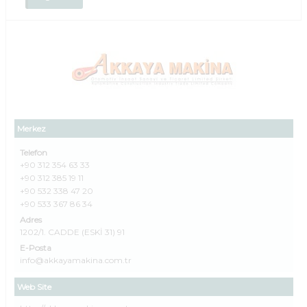
Merkez
Telefon
+90 312 354 63 33
+90 312 385 19 11
+90 532 338 47 20
+90 533 367 86 34
Adres
1202/1. CADDE (ESKİ 31) 91
E-Posta
info@akkayamakina.com.tr
Web Site