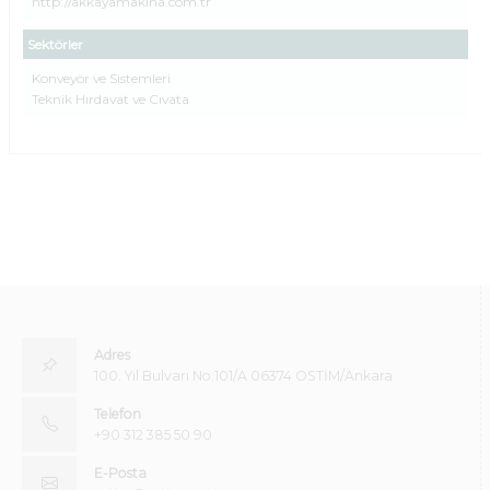
http://akkayamakina.com.tr
Sektörler
Konveyör ve Sistemleri
Teknik Hırdavat ve Cıvata
Adres
100. Yıl Bulvarı No:101/A 06374 OSTİM/Ankara
Telefon
+90 312 385 50 90
E-Posta