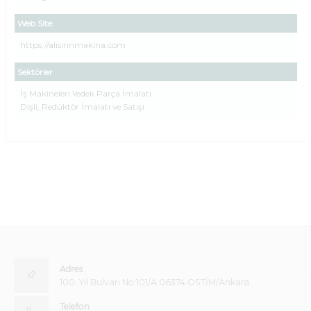
Web Site
https://alisirinmakina.com
Sektörler
İş Makineleri Yedek Parça İmalatı
Dişli, Redüktör İmalatı ve Satışı
Adres
100. Yıl Bulvarı No:101/A 06374 OSTİM/Ankara
Telefon