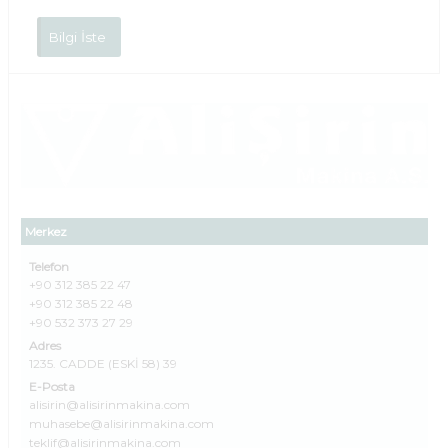
Bilgi İste
Merkez
Telefon
+90 312 385 22 47
+90 312 385 22 48
+90 532 373 27 29
Adres
1235. CADDE (ESKİ 58) 39
E-Posta
alisirin@alisirinmakina.com
muhasebe@alisirinmakina.com
teklif@alisirinmakina.com