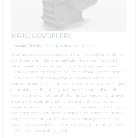
KIRICI GÖVDELERİ
Üreten Firma:
Ali Şirin Makina San. Tıc.A.S.
Sabit gövde, sac konstrüksiyondan üretilmiş sabit çene altlığı ve
ayar bloğu altlığından oluşmaktadır. Pitman ise “mono blok”
şeklinde çelik dökümden üretilmiştir. Hareketli çene pitmana
konik sıkıştırma parçaları ve çektirme civataları ile sabitlenmiştir.
Kırıcı çene ve astarlar magnezyum veya krom alaşımlı olarak
çelik dökümden yapılmıştır. Astar ve çeneler “tersyüz” mantığı ile
çalıştırılabilirler. Bir tarafı aşındığında diğer yanı kullanılabilir.
Volanlar pik dökümden üretilir. Kamalı konik geçme yardımıyla
eksantrik mile sabitlenmiştir. Ekstantrik mil grubu labirent
keçelerle rulmanlı yataklardan oluşur. Darbelere dayanıklı krom-
molib dökme çelikten üretilir. Gergi tertibatı pitmanı oluşturan
parçalardan biridir. Ali Şirin Makina hidrolik kaya kırıcıları özel
tasarım dış şasesi kırıcınızı korur ve yüksek çalışma gücü ile size
kesintisiz çalışma imkanı sağlar.