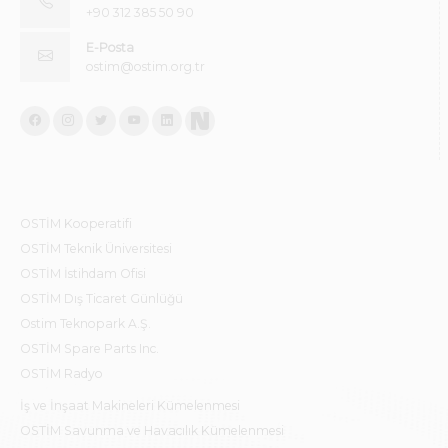
+90 312 385 50 90
E-Posta
ostim@ostim.org.tr
OSTİM Kooperatifi
OSTİM Teknik Üniversitesi
OSTİM İstihdam Ofisi
OSTİM Dış Ticaret Günlüğü
Ostim Teknopark A.Ş.
OSTİM Spare Parts Inc.
OSTİM Radyo
İş ve İnşaat Makineleri Kümelenmesi
OSTİM Savunma ve Havacılık Kümelenmesi