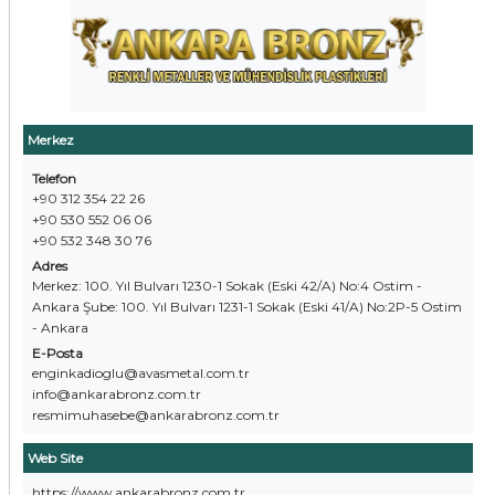
Merkez
Telefon
+90 312 354 22 26
+90 530 552 06 06
+90 532 348 30 76
Adres
Merkez: 100. Yıl Bulvarı 1230-1 Sokak (Eski 42/A) No:4 Ostim -
Ankara Şube: 100. Yıl Bulvarı 1231-1 Sokak (Eski 41/A) No:2P-5 Ostim
- Ankara
E-Posta
enginkadioglu@avasmetal.com.tr
info@ankarabronz.com.tr
resmimuhasebe@ankarabronz.com.tr
Web Site
https://www.ankarabronz.com.tr