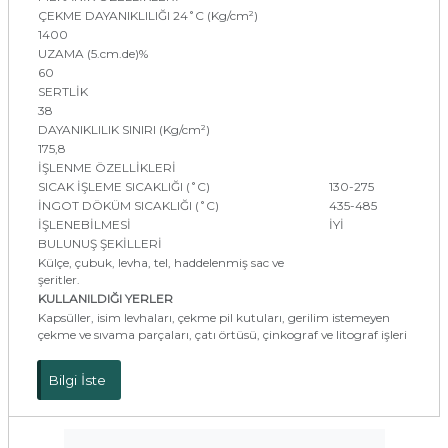
ÇEKME DAYANIKLILIĞI 24˚C (Kg/cm²)
1400
UZAMA (5.cm.de)%
60
SERTLİK
38
DAYANIKLILIK SINIRI (Kg/cm²)
175,8
İŞLENME ÖZELLİKLERİ
SICAK İŞLEME SICAKLIĞI (˚C)
130-275
İNGOT DÖKÜM SICAKLIĞI (˚C)
435-485
İŞLENEBİLMESİ
İYİ
BULUNUŞ ŞEKİLLERİ
Külçe, çubuk, levha, tel, haddelenmiş sac ve
şeritler.
KULLANILDIĞI YERLER
Kapsüller, isim levhaları, çekme pil kutuları, gerilim istemeyen
çekme ve sıvama parçaları, çatı örtüsü, çinkograf ve litograf işleri
Bilgi İste