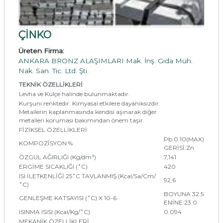
ÇİNKO
Üreten Firma:
ANKARA BRONZ ALAŞIMLARI Mak. İnş. Gıda Müh.
Nak. San. Tic. Ltd. Şti.
TEKNİK ÖZELLİKLERİ
Levha ve Külçe halinde bulunmaktadır.
Kurşuni renktedir. Kimyasal etkilere dayanıksızdır.
Metallerin kaplanmasında kendisi aşınarak diğer
metalleri koruması bakımından önem taşır.
FİZİKSEL ÖZELLİKLERİ
Pb:0.10(MAX)
KOMPOZİSYON %
GERİSİ:Zn
ÖZGÜL AĞIRLIĞI (Kg/dm³)
7,141
ERGİME SICAKLIĞI (˚C)
420
ISI İLETKENLİĞİ 25˚C TAVLANMIŞ (Kcal/Sa/Cm/
92,6
˚C)
BOYUNA 32.5
GENLEŞME KATSAYISI (˚C) X 10-6
ENİNE:23.0
ISINMA ISISI (Kcal/Kg/˚C)
0.094
MEKANİK ÖZELLİKLERİ