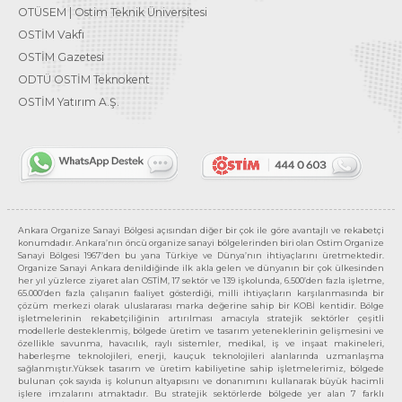
OTÜSEM | Ostim Teknik Üniversitesi
OSTİM Vakfı
OSTİM Gazetesi
ODTÜ OSTİM Teknokent
OSTİM Yatırım A.Ş.
Ankara Organize Sanayi Bölgesi açısından diğer bir çok ile göre avantajlı ve rekabetçi
konumdadır. Ankara’nın öncü organize sanayi bölgelerinden biri olan Ostim Organize
Sanayi Bölgesi 1967’den bu yana Türkiye ve Dünya’nın ihtiyaçlarını üretmektedir.
Organize Sanayi Ankara denildiğinde ilk akla gelen ve dünyanın bir çok ülkesinden
her yıl yüzlerce ziyaret alan OSTİM, 17 sektör ve 139 işkolunda, 6.500’den fazla işletme,
65.000’den fazla çalışanın faaliyet gösterdiği, milli ihtiyaçların karşılanmasında bir
çözüm merkezi olarak uluslararası marka değerine sahip bir KOBİ kentidir. Bölge
işletmelerinin rekabetçiliğinin artırılması amacıyla stratejik sektörler çeşitli
modellerle desteklenmiş, bölgede üretim ve tasarım yeteneklerinin gelişmesini ve
özellikle savunma, havacılık, raylı sistemler, medikal, iş ve inşaat makineleri,
haberleşme teknolojileri, enerji, kauçuk teknolojileri alanlarında uzmanlaşma
sağlanmıştır.Yüksek tasarım ve üretim kabiliyetine sahip işletmelerimiz, bölgede
bulunan çok sayıda iş kolunun altyapısını ve donanımını kullanarak büyük hacimli
işlere imzalarını atmaktadır. Bu stratejik sektörlerde bölgede yer alan 7 farklı