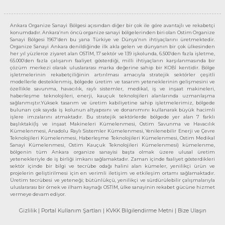
Ankara Organize Sanayi Bölgesi açısından diğer bir çok ile göre avantajlı ve rekabetçi
konumdadır. Ankara’nın öncü organize sanayi bölgelerinden biri olan Ostim Organize
Sanayi Bölgesi 1967’den bu yana Türkiye ve Dünya’nın ihtiyaçlarını üretmektedir.
Organize Sanayi Ankara denildiğinde ilk akla gelen ve dünyanın bir çok ülkesinden
her yıl yüzlerce ziyaret alan OSTİM, 17 sektör ve 139 işkolunda, 6.500’den fazla işletme,
65.000’den fazla çalışanın faaliyet gösterdiği, milli ihtiyaçların karşılanmasında bir
çözüm merkezi olarak uluslararası marka değerine sahip bir KOBİ kentidir. Bölge
işletmelerinin rekabetçiliğinin artırılması amacıyla stratejik sektörler çeşitli
modellerle desteklenmiş, bölgede üretim ve tasarım yeteneklerinin gelişmesini ve
özellikle savunma, havacılık, raylı sistemler, medikal, iş ve inşaat makineleri,
haberleşme teknolojileri, enerji, kauçuk teknolojileri alanlarında uzmanlaşma
sağlanmıştır.Yüksek tasarım ve üretim kabiliyetine sahip işletmelerimiz, bölgede
bulunan çok sayıda iş kolunun altyapısını ve donanımını kullanarak büyük hacimli
işlere imzalarını atmaktadır. Bu stratejik sektörlerde bölgede yer alan 7 farklı
başlıktaki(İş ve inşaat Makineleri Kümelenmesi, Ostim Savunma ve Havacılık
Kümelenmesi, Anadolu Raylı Sistemler Kümelenmesi, Yenilenebilir Enerji ve Çevre
Teknolojileri Kümelenmesi, Haberleşme Teknolojileri Kümelenmesi, Ostim Medikal
Sanayi Kümelenmesi, Ostim Kauçuk Teknolojileri Kümelenmesi) kümelenme,
bölgenin tüm Ankara organize sanayisi başta olmak üzere ulusal üretim
yetenekleriyle de iş birliği imkanı sağlamaktadır. Zaman içinde faaliyet gösterdikleri
sektör içinde bir bilgi ve tecrübe odağı halini alan kümeler, yenilikçi ürün ve
projelerin geliştirilmesi için en verimli iletişim ve etkileşim ortamı sağlamaktadır.
Üretim tecrübesi ve yeteneği; bütünlükçü, yenilikçi ve sürdürülebilir çalışmalarıyla
uluslararası bir örnek ve ilham kaynağı OSTİM, ülke sanayinin rekabet gücüne hizmet
vermeye devam ediyor.
Gizlilik
| Portal Kullanım Şartları
| KVKK Bilgilendirme Metni
| Bize Ulaşın