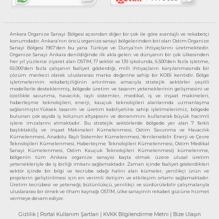
Ankara Organize Sanayi Bölgesi açısından diğer bir çok ile göre avantajlı ve rekabetçi
konumdadır. Ankara’nın öncü organize sanayi bölgelerinden biri olan Ostim Organize
Sanayi Bölgesi 1967’den bu yana Türkiye ve Dünya’nın ihtiyaçlarını üretmektedir.
Organize Sanayi Ankara denildiğinde ilk akla gelen ve dünyanın bir çok ülkesinden
her yıl yüzlerce ziyaret alan OSTİM, 17 sektör ve 139 işkolunda, 6.500’den fazla işletme,
65.000’den fazla çalışanın faaliyet gösterdiği, milli ihtiyaçların karşılanmasında bir
çözüm merkezi olarak uluslararası marka değerine sahip bir KOBİ kentidir. Bölge
işletmelerinin rekabetçiliğinin artırılması amacıyla stratejik sektörler çeşitli
modellerle desteklenmiş, bölgede üretim ve tasarım yeteneklerinin gelişmesini ve
özellikle savunma, havacılık, raylı sistemler, medikal, iş ve inşaat makineleri,
haberleşme teknolojileri, enerji, kauçuk teknolojileri alanlarında uzmanlaşma
sağlanmıştır.Yüksek tasarım ve üretim kabiliyetine sahip işletmelerimiz, bölgede
bulunan çok sayıda iş kolunun altyapısını ve donanımını kullanarak büyük hacimli
işlere imzalarını atmaktadır. Bu stratejik sektörlerde bölgede yer alan 7 farklı
başlıktaki(İş ve inşaat Makineleri Kümelenmesi, Ostim Savunma ve Havacılık
Kümelenmesi, Anadolu Raylı Sistemler Kümelenmesi, Yenilenebilir Enerji ve Çevre
Teknolojileri Kümelenmesi, Haberleşme Teknolojileri Kümelenmesi, Ostim Medikal
Sanayi Kümelenmesi, Ostim Kauçuk Teknolojileri Kümelenmesi) kümelenme,
bölgenin tüm Ankara organize sanayisi başta olmak üzere ulusal üretim
yetenekleriyle de iş birliği imkanı sağlamaktadır. Zaman içinde faaliyet gösterdikleri
sektör içinde bir bilgi ve tecrübe odağı halini alan kümeler, yenilikçi ürün ve
projelerin geliştirilmesi için en verimli iletişim ve etkileşim ortamı sağlamaktadır.
Üretim tecrübesi ve yeteneği; bütünlükçü, yenilikçi ve sürdürülebilir çalışmalarıyla
uluslararası bir örnek ve ilham kaynağı OSTİM, ülke sanayinin rekabet gücüne hizmet
vermeye devam ediyor.
Gizlilik
| Portal Kullanım Şartları
| KVKK Bilgilendirme Metni
| Bize Ulaşın