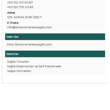
+90 312 472 90 87
+90 532 799 03 83
Adres
1251. SOKAK (ESKİ 353) 7
E-Posta
info@ankaramerkezsaglik.com
Web Site
http://ankaramerkezsaglik.com
Sektörler
Sağlık Cihazları
Sağlık Ekipmanları ve Sarf Malzemeler
Sağlık Hizmetleri