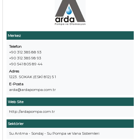
Merkez
Telefon
+90 312 385 88 93
+90 312 385 98 93
+90 541 805 89 44
Adres
1223. SOKAK (ESKİ 812) 5 1
E-Posta
arda@ardapompa.com.tr
Web Site
http://ardapompa.com.tr
Sektörler
Su Arıtma - Sondaj - Su Pompa ve Vana Sistemleri