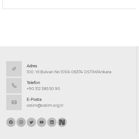
Adres
100. Yıl Bulvarı No:101/A 06374 OSTİM/Ankara
Telefon
+90 312 385 50 90
E-Posta
ostim@ostim.org.tr