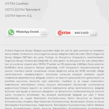
OSTİM Gazetesi
ODTÜ OSTİM Teknokent
OSTİM Yatırım A.Ş.
Ankara Organize Sanayi Bölgesi açısından diğer bir çok ile göre avantajlı ve rekabetçi
konumdadır. Ankara’nın öncü organize sanayi bölgelerinden biri olan Ostim Organize
Sanayi Bölgesi 1967’den bu yana Türkiye ve Dünya’nın ihtiyaçlarını üretmektedir.
Organize Sanayi Ankara denildiğinde ilk akla gelen ve dünyanın bir çok ülkesinden
her yıl yüzlerce ziyaret alan OSTİM, 17 sektör ve 139 işkolunda, 6.500’den fazla işletme,
65.000’den fazla çalışanın faaliyet gösterdiği, milli ihtiyaçların karşılanmasında bir
çözüm merkezi olarak uluslararası marka değerine sahip bir KOBİ kentidir. Bölge
işletmelerinin rekabetçiliğinin artırılması amacıyla stratejik sektörler çeşitli
modellerle desteklenmiş, bölgede üretim ve tasarım yeteneklerinin gelişmesini ve
özellikle savunma, havacılık, raylı sistemler, medikal, iş ve inşaat makineleri,
haberleşme teknolojileri, enerji, kauçuk teknolojileri alanlarında uzmanlaşma
sağlanmıştır.Yüksek tasarım ve üretim kabiliyetine sahip işletmelerimiz, bölgede
bulunan çok sayıda iş kolunun altyapısını ve donanımını kullanarak büyük hacimli
işlere imzalarını atmaktadır. Bu stratejik sektörlerde bölgede yer alan 7 farklı
başlıktaki(İş ve inşaat Makineleri Kümelenmesi, Ostim Savunma ve Havacılık
Kümelenmesi, Anadolu Raylı Sistemler Kümelenmesi, Yenilenebilir Enerji ve Çevre
Teknolojileri Kümelenmesi, Haberleşme Teknolojileri Kümelenmesi, Ostim Medikal
Sanayi Kümelenmesi, Ostim Kauçuk Teknolojileri Kümelenmesi) kümelenme,