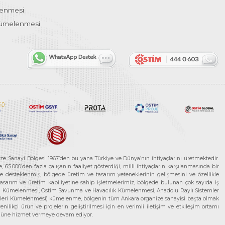
lenmesi
Kümelenmesi
ze Sanayi Bölgesi 1967’den bu yana Türkiye ve Dünya’nın ihtiyaçlarını üretmektedir.
65.000’den fazla çalışanın faaliyet gösterdiği, milli ihtiyaçların karşılanmasında bir
rle desteklenmiş, bölgede üretim ve tasarım yeteneklerinin gelişmesini ve özellikle
 tasarım ve üretim kabiliyetine sahip işletmelerimiz, bölgede bulunan çok sayıda iş
neleri Kümelenmesi, Ostim Savunma ve Havacılık Kümelenmesi, Anadolu Raylı Sistemler
jileri Kümelenmesi) kümelenme, bölgenin tüm Ankara organize sanayisi başta olmak
ilikçi ürün ve projelerin geliştirilmesi için en verimli iletişim ve etkileşim ortamı
 gücüne hizmet vermeye devam ediyor.