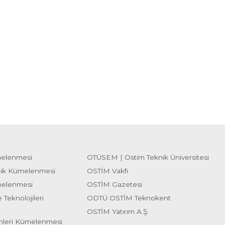
melenmesi
OTÜSEM | Ostim Teknik Üniversitesi
lık Kümelenmesi
OSTİM Vakfı
melenmesi
OSTİM Gazetesi
 Teknolojileri
ODTÜ OSTİM Teknokent
OSTİM Yatırım A.Ş.
emleri Kümelenmesi