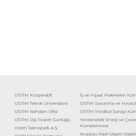
OSTİM Kooperatifi
İş ve İnşaat Makineleri Kü
OSTİM Teknik Üniversitesi
OSTİM Savunma ve Havacı
OSTİM İstihdam Ofisi
OSTİM Medikal Sanayi Kü
OSTİM Dış Ticaret Günlüğü
Yenilenebilir Enerji ve Çevre
Kümelenmesi
Ostim Teknopark A.Ş.
Anadolu Raylı Ulaşım Sist