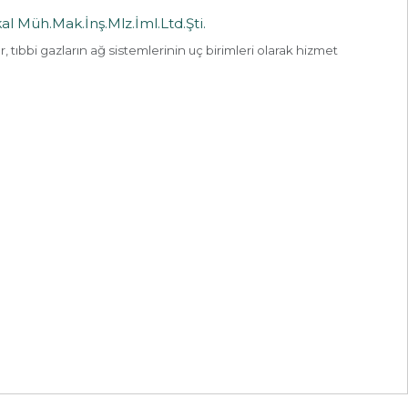
al Müh.Mak.İnş.Mlz.İml.Ltd.Şti.
er, tıbbi gazların ağ sistemlerinin uç birimleri olarak hizmet