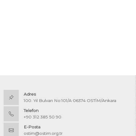
Adres
100. Yıl Bulvarı No:101/A 06374 OSTİM/Ankara
Telefon
+90 312 385 50 90
E-Posta
ostim@ostim.org.tr