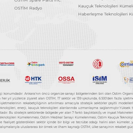
OSTİM Spare Parts Inc.
Kauçuk Teknolojileri Küme
OSTİM Radyo
Haberleşme Teknolojileri 
etçi konumdadır. Ankara’nın öncü organize sanayi bölgelerinden biri olan Ostim Organi
 yıl yüzlerce ziyaret alan OSTİM, 17 sektör ve 139 işkolunda, 6.500’den fazla işletme, 
letmelerinin rekabetçiliğinin artırılması amacıyla stratejik sektörler çeşitli modelle
teknolojileri, enerji, kauçuk teknolojileri alanlarında uzmanlaşma sağlanmıştır.Yüksek
tadır. Bu stratejik sektörlerde bölgede yer alan 7 farklı başlıktaki(İş ve inşaat Maki
e Teknolojileri Kümelenmesi, Ostim Medikal Sanayi Kümelenmesi, Ostim Kauçuk Teknolo
faaliyet gösterdikleri sektör içinde bir bilgi ve tecrübe odağı halini alan kümeler, yen
r çalışmalarıyla uluslararası bir örnek ve ilham kaynağı OSTİM, ülke sanayinin rekabet