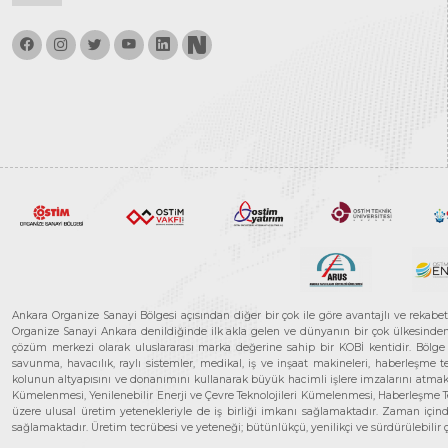
Ankara Organize Sanayi Bölgesi açısından diğer bir çok ile göre avantajlı ve rekab
Organize Sanayi Ankara denildiğinde ilk akla gelen ve dünyanın bir çok ülkesinden her
çözüm merkezi olarak uluslararası marka değerine sahip bir KOBİ kentidir. Bölge iş
savunma, havacılık, raylı sistemler, medikal, iş ve inşaat makineleri, haberleşme 
kolunun altyapısını ve donanımını kullanarak büyük hacimli işlere imzalarını atmak
Kümelenmesi, Yenilenebilir Enerji ve Çevre Teknolojileri Kümelenmesi, Haberleşm
üzere ulusal üretim yetenekleriyle de iş birliği imkanı sağlamaktadır. Zaman içinde 
sağlamaktadır. Üretim tecrübesi ve yeteneği; bütünlükçü, yenilikçi ve sürdürülebili