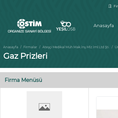
Fir
Anasayfa
Anasayfa
Firmalar
Ateşçi Medikal Müh.Mak.İnş.Mlz.İml.Ltd.Şti.
Ü
Gaz Prizleri
Firma Menüsü