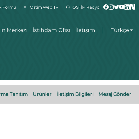
ek Formu
Ostim Web TV
OSTİM Radyo
ın Merkezi
İstihdam Ofisi
İletişim
Türkçe
rma Tanıtım
Ürünler
İletişim Bilgileri
Mesaj Gönder