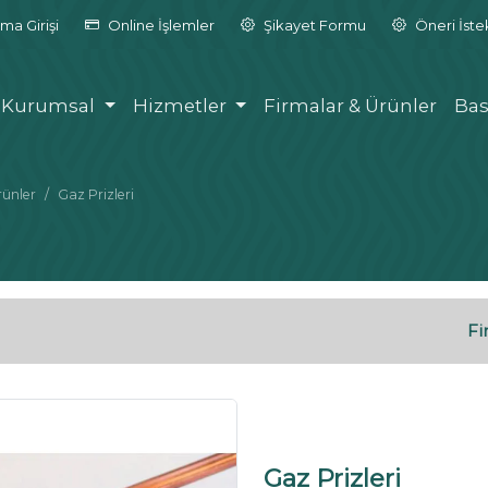
ma Girişi
Online İşlemler
Şikayet Formu
Öneri İst
Kurumsal
Hizmetler
Firmalar & Ürünler
Bas
rünler
Gaz Prizleri
Fi
Gaz Prizleri