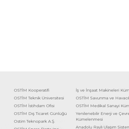
OSTİM Kooperatifi
İş ve İnşaat Makineleri Kü
OSTİM Teknik Üniversitesi
OSTİM Savunma ve Havacı
OSTİM İstihdam Ofisi
OSTİM Medikal Sanayi Kü
OSTİM Dış Ticaret Günlüğü
Yenilenebilir Enerji ve Çevre
Kümelenmesi
Ostim Teknopark A.Ş.
Anadolu Raylı Ulaşım Sist