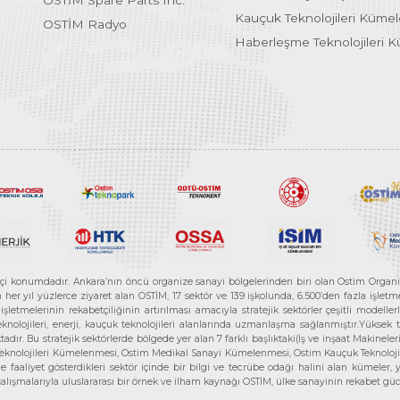
OSTİM Spare Parts Inc.
Kauçuk Teknolojileri Küme
OSTİM Radyo
Haberleşme Teknolojileri 
etçi konumdadır. Ankara’nın öncü organize sanayi bölgelerinden biri olan Ostim Organi
 yıl yüzlerce ziyaret alan OSTİM, 17 sektör ve 139 işkolunda, 6.500’den fazla işletme, 
letmelerinin rekabetçiliğinin artırılması amacıyla stratejik sektörler çeşitli modelle
teknolojileri, enerji, kauçuk teknolojileri alanlarında uzmanlaşma sağlanmıştır.Yüksek
tadır. Bu stratejik sektörlerde bölgede yer alan 7 farklı başlıktaki(İş ve inşaat Maki
e Teknolojileri Kümelenmesi, Ostim Medikal Sanayi Kümelenmesi, Ostim Kauçuk Teknolo
faaliyet gösterdikleri sektör içinde bir bilgi ve tecrübe odağı halini alan kümeler, yen
r çalışmalarıyla uluslararası bir örnek ve ilham kaynağı OSTİM, ülke sanayinin rekabet