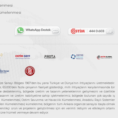
lenmesi
Kümelenmesi
ze Sanayi Bölgesi 1967’den bu yana Türkiye ve Dünya’nın ihtiyaçlarını üretmektedir.
65.000’den fazla çalışanın faaliyet gösterdiği, milli ihtiyaçların karşılanmasında bir
rle desteklenmiş, bölgede üretim ve tasarım yeteneklerinin gelişmesini ve özellikle
 tasarım ve üretim kabiliyetine sahip işletmelerimiz, bölgede bulunan çok sayıda iş
neleri Kümelenmesi, Ostim Savunma ve Havacılık Kümelenmesi, Anadolu Raylı Sistemler
jileri Kümelenmesi) kümelenme, bölgenin tüm Ankara organize sanayisi başta olmak
ilikçi ürün ve projelerin geliştirilmesi için en verimli iletişim ve etkileşim ortamı
 gücüne hizmet vermeye devam ediyor.