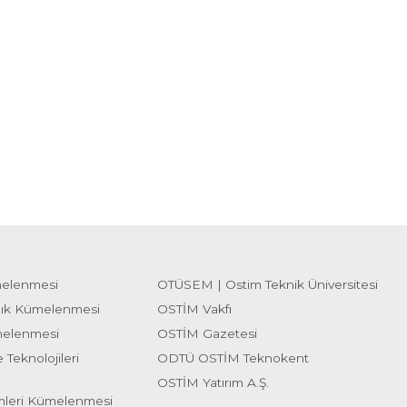
melenmesi
OTÜSEM | Ostim Teknik Üniversitesi
lık Kümelenmesi
OSTİM Vakfı
melenmesi
OSTİM Gazetesi
 Teknolojileri
ODTÜ OSTİM Teknokent
OSTİM Yatırım A.Ş.
emleri Kümelenmesi