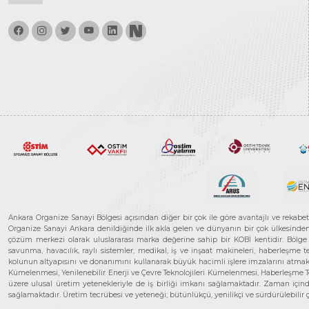
Ankara Organize Sanayi Bölgesi açısından diğer bir çok ile göre avantajlı ve rekab
Organize Sanayi Ankara denildiğinde ilk akla gelen ve dünyanın bir çok ülkesinden her
çözüm merkezi olarak uluslararası marka değerine sahip bir KOBİ kentidir. Bölge iş
savunma, havacılık, raylı sistemler, medikal, iş ve inşaat makineleri, haberleşme 
kolunun altyapısını ve donanımını kullanarak büyük hacimli işlere imzalarını atmak
Kümelenmesi, Yenilenebilir Enerji ve Çevre Teknolojileri Kümelenmesi, Haberleşm
üzere ulusal üretim yetenekleriyle de iş birliği imkanı sağlamaktadır. Zaman içinde 
sağlamaktadır. Üretim tecrübesi ve yeteneği; bütünlükçü, yenilikçi ve sürdürülebili