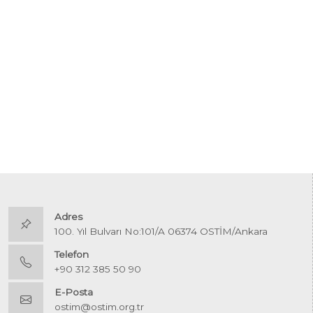
Adres
100. Yıl Bulvarı No:101/A 06374 OSTİM/Ankara
Telefon
+90 312 385 50 90
E-Posta
ostim@ostim.org.tr