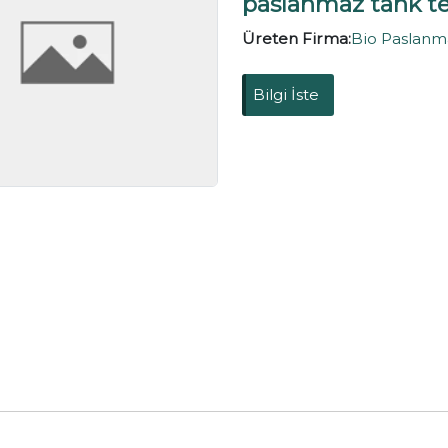
paslanmaz tank te
Üreten Firma:
Bio Paslanma
Bilgi İste