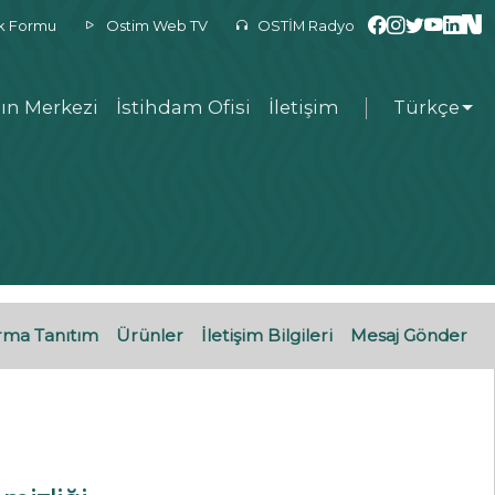
ek Formu
Ostim Web TV
OSTİM Radyo
ın Merkezi
İstihdam Ofisi
İletişim
Türkçe
rma Tanıtım
Ürünler
İletişim Bilgileri
Mesaj Gönder