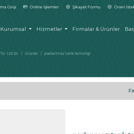
ma Girişi
Online İşlemler
Şikayet Formu
Öneri İst
Kurumsal
Hizmetler
Firmalar & Ürünler
Bas
c. Ltd.Şti.
Ürünler
paslanmaz tank temizliği
Fi