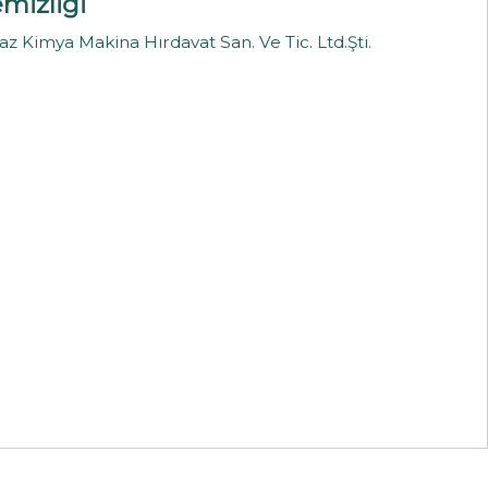
mizliği
z Kimya Makina Hırdavat San. Ve Tic. Ltd.Şti.