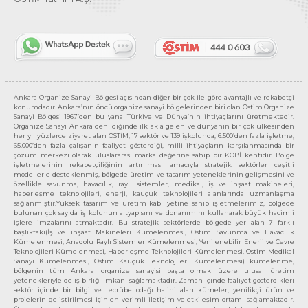
Ankara Organize Sanayi Bölgesi açısından diğer bir çok ile göre avantajlı ve rekabetçi
konumdadır. Ankara’nın öncü organize sanayi bölgelerinden biri olan Ostim Organize
Sanayi Bölgesi 1967’den bu yana Türkiye ve Dünya’nın ihtiyaçlarını üretmektedir.
Organize Sanayi Ankara denildiğinde ilk akla gelen ve dünyanın bir çok ülkesinden
her yıl yüzlerce ziyaret alan OSTİM, 17 sektör ve 139 işkolunda, 6.500’den fazla işletme,
65.000’den fazla çalışanın faaliyet gösterdiği, milli ihtiyaçların karşılanmasında bir
çözüm merkezi olarak uluslararası marka değerine sahip bir KOBİ kentidir. Bölge
işletmelerinin rekabetçiliğinin artırılması amacıyla stratejik sektörler çeşitli
modellerle desteklenmiş, bölgede üretim ve tasarım yeteneklerinin gelişmesini ve
özellikle savunma, havacılık, raylı sistemler, medikal, iş ve inşaat makineleri,
haberleşme teknolojileri, enerji, kauçuk teknolojileri alanlarında uzmanlaşma
sağlanmıştır.Yüksek tasarım ve üretim kabiliyetine sahip işletmelerimiz, bölgede
bulunan çok sayıda iş kolunun altyapısını ve donanımını kullanarak büyük hacimli
işlere imzalarını atmaktadır. Bu stratejik sektörlerde bölgede yer alan 7 farklı
başlıktaki(İş ve inşaat Makineleri Kümelenmesi, Ostim Savunma ve Havacılık
Kümelenmesi, Anadolu Raylı Sistemler Kümelenmesi, Yenilenebilir Enerji ve Çevre
Teknolojileri Kümelenmesi, Haberleşme Teknolojileri Kümelenmesi, Ostim Medikal
Sanayi Kümelenmesi, Ostim Kauçuk Teknolojileri Kümelenmesi) kümelenme,
bölgenin tüm Ankara organize sanayisi başta olmak üzere ulusal üretim
yetenekleriyle de iş birliği imkanı sağlamaktadır. Zaman içinde faaliyet gösterdikleri
sektör içinde bir bilgi ve tecrübe odağı halini alan kümeler, yenilikçi ürün ve
projelerin geliştirilmesi için en verimli iletişim ve etkileşim ortamı sağlamaktadır.