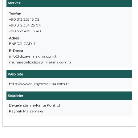
Merkez
Telefon
+90 312 255 16 02
+90 312 354 25 04
+90 532 410 13 40
Adres
ENERJİ CAD. 1
E-Posta
info@dizaynmakina.com.tr
muhasebe1@dizaynmakina.com.tr
Web Site
http://www.dizaynmakina.com.tr
Sektörler
Belgelendirme-Kalite Kontrol
Kaynak Malzemeleri