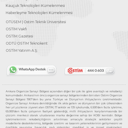
Kauçuk Teknolojileri Kümelenmesi
Haberleşme Teknolojileri Kümelenmesi
OTÜSEM | Ostim Teknik Üniversitesi
OSTİM Vakfı
OSTİM Gazetesi
ODTÜ OSTİM Teknokent
OSTİM Yatırım A.Ş.
Ankara Organize Sanayi Bölgesi açısından diğer bir çok ile göre avantajlı ve rekabetçi
konumdadır. Ankara’nın öncü organize sanayi bölgelerinden biri olan Ostim Organize
Sanayi Bölgesi 1967’den bu yana Türkiye ve Dünya’nın ihtiyaçlarını üretmektedir.
Organize Sanayi Ankara denildiğinde ilk akla gelen ve dünyanın bir çok ülkesinden
her yıl yüzlerce ziyaret alan OSTİM, 17 sektör ve 139 işkolunda, 6.500’den fazla işletme,
65.000’den fazla çalışanın faaliyet gösterdiği, milli ihtiyaçların karşılanmasında bir
çözüm merkezi olarak uluslararası marka değerine sahip bir KOBİ kentidir. Bölge
işletmelerinin rekabetçiliğinin artırılması amacıyla stratejik sektörler çeşitli
modellerle desteklenmiş, bölgede üretim ve tasarım yeteneklerinin gelişmesini ve
özellikle savunma, havacılık, raylı sistemler, medikal, iş ve inşaat makineleri,