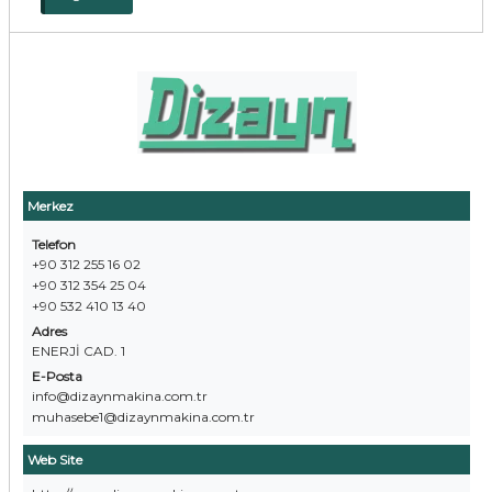
Merkez
Telefon
+90 312 255 16 02
+90 312 354 25 04
+90 532 410 13 40
Adres
ENERJİ CAD. 1
E-Posta
info@dizaynmakina.com.tr
muhasebe1@dizaynmakina.com.tr
Web Site