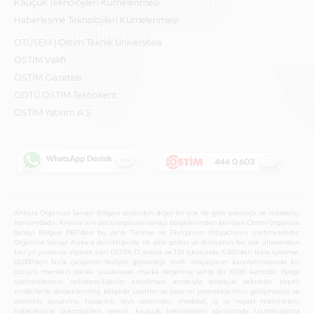
Kauçuk Teknolojileri Kümelenmesi
Haberleşme Teknolojileri Kümelenmesi
OTÜSEM | Ostim Teknik Üniversitesi
OSTİM Vakfı
OSTİM Gazetesi
ODTÜ OSTİM Teknokent
OSTİM Yatırım A.Ş.
Ankara Organize Sanayi Bölgesi açısından diğer bir çok ile göre avantajlı ve rekabetçi
konumdadır. Ankara’nın öncü organize sanayi bölgelerinden biri olan Ostim Organize
Sanayi Bölgesi 1967’den bu yana Türkiye ve Dünya’nın ihtiyaçlarını üretmektedir.
Organize Sanayi Ankara denildiğinde ilk akla gelen ve dünyanın bir çok ülkesinden
her yıl yüzlerce ziyaret alan OSTİM, 17 sektör ve 139 işkolunda, 6.500’den fazla işletme,
65.000’den fazla çalışanın faaliyet gösterdiği, milli ihtiyaçların karşılanmasında bir
çözüm merkezi olarak uluslararası marka değerine sahip bir KOBİ kentidir. Bölge
işletmelerinin rekabetçiliğinin artırılması amacıyla stratejik sektörler çeşitli
modellerle desteklenmiş, bölgede üretim ve tasarım yeteneklerinin gelişmesini ve
özellikle savunma, havacılık, raylı sistemler, medikal, iş ve inşaat makineleri,
haberleşme teknolojileri, enerji, kauçuk teknolojileri alanlarında uzmanlaşma