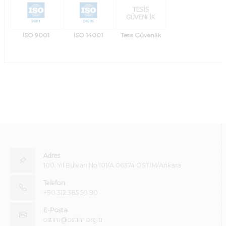
ISO 9001
ISO 14001
Tesis Güvenlik
Adres
100. Yıl Bulvarı No:101/A 06374 OSTİM/Ankara
Telefon
+90 312 385 50 90
E-Posta
ostim@ostim.org.tr