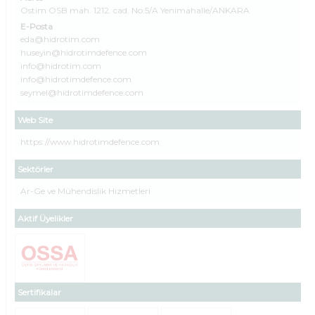
Ostim OSB mah. 1212. cad. No:5/A Yenimahalle/ANKARA
E-Posta
eda@hidrotim.com
huseyin@hidrotimdefence.com
info@hidrotim.com
info@hidrotimdefence.com
seymel@hidrotimdefence.com
Web Site
https://www.hidrotimdefence.com
Sektörler
Ar-Ge ve Mühendislik Hizmetleri
Aktif Üyelikler
Sertifikalar