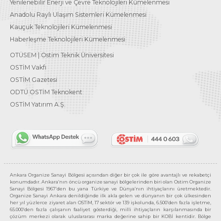
Yenilenebilir Enerji ve Çevre Teknolojileri Kümelenmesi
Anadolu Raylı Ulaşım Sistemleri Kümelenmesi
Kauçuk Teknolojileri Kümelenmesi
Haberleşme Teknolojileri Kümelenmesi
OTÜSEM | Ostim Teknik Üniversitesi
OSTİM Vakfı
OSTİM Gazetesi
ODTÜ OSTİM Teknokent
OSTİM Yatırım A.Ş.
Ankara Organize Sanayi Bölgesi açısından diğer bir çok ile göre avantajlı ve rekabetçi
konumdadır. Ankara’nın öncü organize sanayi bölgelerinden biri olan Ostim Organize
Sanayi Bölgesi 1967’den bu yana Türkiye ve Dünya’nın ihtiyaçlarını üretmektedir.
Organize Sanayi Ankara denildiğinde ilk akla gelen ve dünyanın bir çok ülkesinden
her yıl yüzlerce ziyaret alan OSTİM, 17 sektör ve 139 işkolunda, 6.500’den fazla işletme,
65.000’den fazla çalışanın faaliyet gösterdiği, milli ihtiyaçların karşılanmasında bir
çözüm merkezi olarak uluslararası marka değerine sahip bir KOBİ kentidir. Bölge