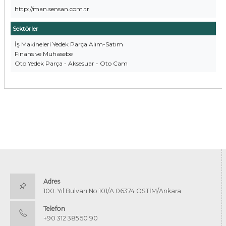
http://man.sensan.com.tr
Sektörler
İş Makineleri Yedek Parça Alım-Satım
Finans ve Muhasebe
Oto Yedek Parça - Aksesuar - Oto Cam
Adres
100. Yıl Bulvarı No:101/A 06374 OSTİM/Ankara
Telefon
+90 312 385 50 90