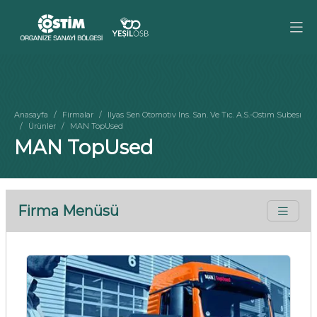
Anasayfa
Firmalar
Ilyas Sen Otomotıv Ins. San. Ve Tıc. A.S.-Ostım Subesı
Ürünler
MAN TopUsed
MAN TopUsed
Firma Menüsü