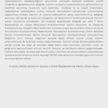
işletmelerinin rekabetçiliğinin artırılması amacıyla stratejik sektörler çeşitli
modellerle desteklenmiş, bölgede üretim ve tasarım yeteneklerinin gelişmesini ve
özellikle savunma, havacılık, raylı sistemler, medikal, iş ve inşaat makineleri,
haberleşme teknolojileri, enerji, kauçuk teknolojileri alanlarında uzmanlaşma
sağlanmıştır.Yüksek tasarım ve üretim kabiliyetine sahip işletmelerimiz, bölgede
bulunan çok sayıda iş kolunun altyapısını ve donanımını kullanarak büyük hacimli
işlere imzalarını atmaktadır. Bu stratejik sektörlerde bölgede yer alan 7 farklı
başlıktaki(İş ve inşaat Makineleri Kümelenmesi, Ostim Savunma ve Havacılık
Kümelenmesi, Anadolu Raylı Sistemler Kümelenmesi, Yenilenebilir Enerji ve Çevre
Teknolojileri Kümelenmesi, Haberleşme Teknolojileri Kümelenmesi, Ostim Medikal
Sanayi Kümelenmesi, Ostim Kauçuk Teknolojileri Kümelenmesi) kümelenme,
bölgenin tüm Ankara organize sanayisi başta olmak üzere ulusal üretim
yetenekleriyle de iş birliği imkanı sağlamaktadır. Zaman içinde faaliyet gösterdikleri
sektör içinde bir bilgi ve tecrübe odağı halini alan kümeler, yenilikçi ürün ve
projelerin geliştirilmesi için en verimli iletişim ve etkileşim ortamı sağlamaktadır.
Üretim tecrübesi ve yeteneği; bütünlükçü, yenilikçi ve sürdürülebilir çalışmalarıyla
uluslararası bir örnek ve ilham kaynağı OSTİM, ülke sanayinin rekabet gücüne hizmet
vermeye devam ediyor.
Gizlilik
| Portal Kullanım Şartları
| KVKK Bilgilendirme Metni
| Bize Ulaşın