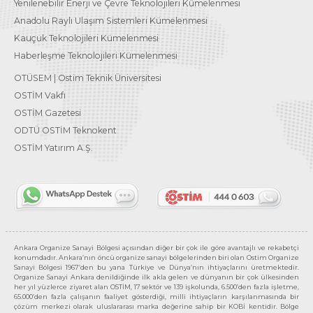
Yenilenebilir Enerji ve Çevre Teknolojileri Kümelenmesi
Anadolu Raylı Ulaşım Sistemleri Kümelenmesi
Kauçuk Teknolojileri Kümelenmesi
Haberleşme Teknolojileri Kümelenmesi
OTÜSEM | Ostim Teknik Üniversitesi
OSTİM Vakfı
OSTİM Gazetesi
ODTÜ OSTİM Teknokent
OSTİM Yatırım A.Ş.
Ankara Organize Sanayi Bölgesi açısından diğer bir çok ile göre avantajlı ve rekabetçi
konumdadır. Ankara’nın öncü organize sanayi bölgelerinden biri olan Ostim Organize
Sanayi Bölgesi 1967’den bu yana Türkiye ve Dünya’nın ihtiyaçlarını üretmektedir.
Organize Sanayi Ankara denildiğinde ilk akla gelen ve dünyanın bir çok ülkesinden
her yıl yüzlerce ziyaret alan OSTİM, 17 sektör ve 139 işkolunda, 6.500’den fazla işletme,
65.000’den fazla çalışanın faaliyet gösterdiği, milli ihtiyaçların karşılanmasında bir
çözüm merkezi olarak uluslararası marka değerine sahip bir KOBİ kentidir. Bölge