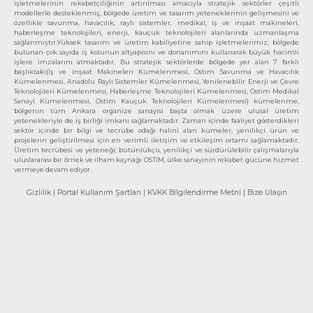
işletmelerinin rekabetçiliğinin artırılması amacıyla stratejik sektörler çeşitli
modellerle desteklenmiş, bölgede üretim ve tasarım yeteneklerinin gelişmesini ve
özellikle savunma, havacılık, raylı sistemler, medikal, iş ve inşaat makineleri,
haberleşme teknolojileri, enerji, kauçuk teknolojileri alanlarında uzmanlaşma
sağlanmıştır.Yüksek tasarım ve üretim kabiliyetine sahip işletmelerimiz, bölgede
bulunan çok sayıda iş kolunun altyapısını ve donanımını kullanarak büyük hacimli
işlere imzalarını atmaktadır. Bu stratejik sektörlerde bölgede yer alan 7 farklı
başlıktaki(İş ve inşaat Makineleri Kümelenmesi, Ostim Savunma ve Havacılık
Kümelenmesi, Anadolu Raylı Sistemler Kümelenmesi, Yenilenebilir Enerji ve Çevre
Teknolojileri Kümelenmesi, Haberleşme Teknolojileri Kümelenmesi, Ostim Medikal
Sanayi Kümelenmesi, Ostim Kauçuk Teknolojileri Kümelenmesi) kümelenme,
bölgenin tüm Ankara organize sanayisi başta olmak üzere ulusal üretim
yetenekleriyle de iş birliği imkanı sağlamaktadır. Zaman içinde faaliyet gösterdikleri
sektör içinde bir bilgi ve tecrübe odağı halini alan kümeler, yenilikçi ürün ve
projelerin geliştirilmesi için en verimli iletişim ve etkileşim ortamı sağlamaktadır.
Üretim tecrübesi ve yeteneği; bütünlükçü, yenilikçi ve sürdürülebilir çalışmalarıyla
uluslararası bir örnek ve ilham kaynağı OSTİM, ülke sanayinin rekabet gücüne hizmet
vermeye devam ediyor.
Gizlilik
| Portal Kullanım Şartları
| KVKK Bilgilendirme Metni
| Bize Ulaşın