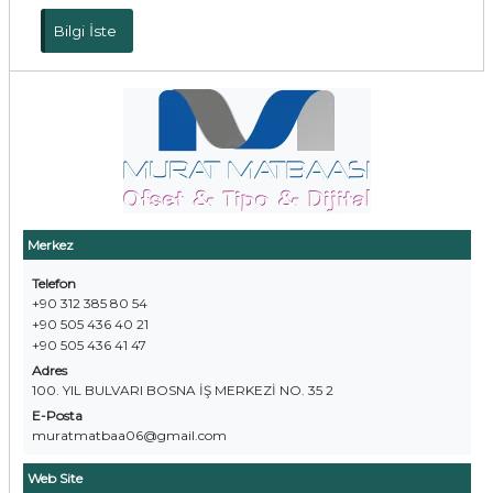
Bilgi İste
Merkez
Telefon
+90 312 385 80 54
+90 505 436 40 21
+90 505 436 41 47
Adres
100. YIL BULVARI BOSNA İŞ MERKEZİ NO. 35 2
E-Posta
muratmatbaa06@gmail.com
Web Site