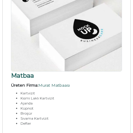
Matbaa
Üreten Firma:
Murat Matbaası
Kartvizit
Kısmi Laklı Kartvizit
Ajanda
Küpnot
Broşür
Sıvama Kartvizit
Defter