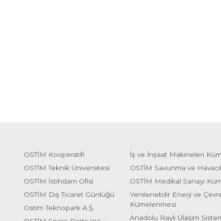
OSTİM Kooperatifi
İş ve İnşaat Makineleri Kü
OSTİM Teknik Üniversitesi
OSTİM Savunma ve Havacı
OSTİM İstihdam Ofisi
OSTİM Medikal Sanayi Kü
OSTİM Dış Ticaret Günlüğü
Yenilenebilir Enerji ve Çevre
Kümelenmesi
Ostim Teknopark A.Ş.
Anadolu Raylı Ulaşım Sist