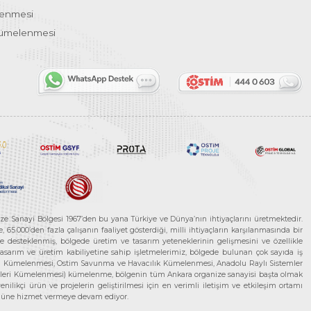
lenmesi
Kümelenmesi
ze Sanayi Bölgesi 1967’den bu yana Türkiye ve Dünya’nın ihtiyaçlarını üretmektedir.
65.000’den fazla çalışanın faaliyet gösterdiği, milli ihtiyaçların karşılanmasında bir
rle desteklenmiş, bölgede üretim ve tasarım yeteneklerinin gelişmesini ve özellikle
 tasarım ve üretim kabiliyetine sahip işletmelerimiz, bölgede bulunan çok sayıda iş
neleri Kümelenmesi, Ostim Savunma ve Havacılık Kümelenmesi, Anadolu Raylı Sistemler
jileri Kümelenmesi) kümelenme, bölgenin tüm Ankara organize sanayisi başta olmak
ilikçi ürün ve projelerin geliştirilmesi için en verimli iletişim ve etkileşim ortamı
 gücüne hizmet vermeye devam ediyor.