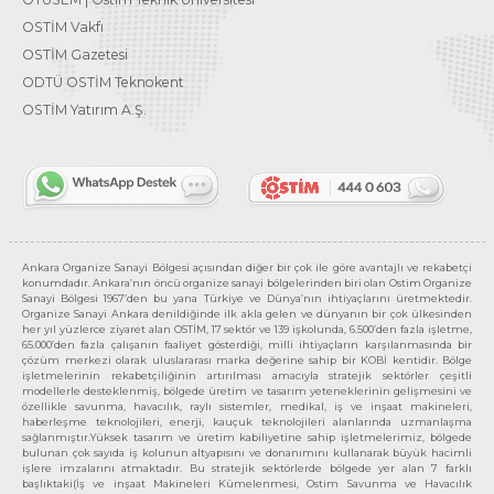
OSTİM Vakfı
OSTİM Gazetesi
ODTÜ OSTİM Teknokent
OSTİM Yatırım A.Ş.
Ankara Organize Sanayi Bölgesi açısından diğer bir çok ile göre avantajlı ve rekabetçi
konumdadır. Ankara’nın öncü organize sanayi bölgelerinden biri olan Ostim Organize
Sanayi Bölgesi 1967’den bu yana Türkiye ve Dünya’nın ihtiyaçlarını üretmektedir.
Organize Sanayi Ankara denildiğinde ilk akla gelen ve dünyanın bir çok ülkesinden
her yıl yüzlerce ziyaret alan OSTİM, 17 sektör ve 139 işkolunda, 6.500’den fazla işletme,
65.000’den fazla çalışanın faaliyet gösterdiği, milli ihtiyaçların karşılanmasında bir
çözüm merkezi olarak uluslararası marka değerine sahip bir KOBİ kentidir. Bölge
işletmelerinin rekabetçiliğinin artırılması amacıyla stratejik sektörler çeşitli
modellerle desteklenmiş, bölgede üretim ve tasarım yeteneklerinin gelişmesini ve
özellikle savunma, havacılık, raylı sistemler, medikal, iş ve inşaat makineleri,
haberleşme teknolojileri, enerji, kauçuk teknolojileri alanlarında uzmanlaşma
sağlanmıştır.Yüksek tasarım ve üretim kabiliyetine sahip işletmelerimiz, bölgede
bulunan çok sayıda iş kolunun altyapısını ve donanımını kullanarak büyük hacimli
işlere imzalarını atmaktadır. Bu stratejik sektörlerde bölgede yer alan 7 farklı
başlıktaki(İş ve inşaat Makineleri Kümelenmesi, Ostim Savunma ve Havacılık