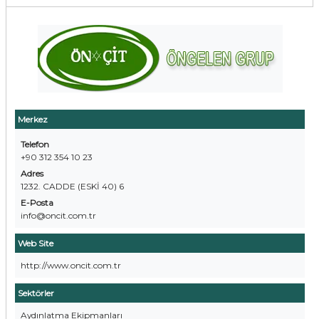
Merkez
Telefon
+90 312 354 10 23
Adres
1232. CADDE (ESKİ 40) 6
E-Posta
info@oncit.com.tr
Web Site
http://www.oncit.com.tr
Sektörler
Aydınlatma Ekipmanları