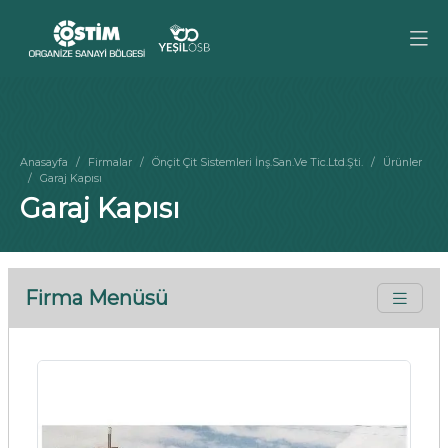
Anasayfa
Firmalar
Önçit Çit Sistemleri İnş.San.Ve Tic.Ltd.Şti.
Ürünler
Garaj Kapısı
Garaj Kapısı
Firma Menüsü