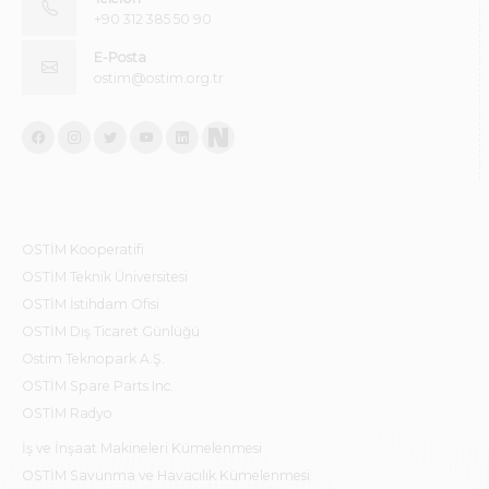
+90 312 385 50 90
E-Posta
ostim@ostim.org.tr
OSTİM Kooperatifi
OSTİM Teknik Üniversitesi
OSTİM İstihdam Ofisi
OSTİM Dış Ticaret Günlüğü
Ostim Teknopark A.Ş.
OSTİM Spare Parts Inc.
OSTİM Radyo
İş ve İnşaat Makineleri Kümelenmesi
OSTİM Savunma ve Havacılık Kümelenmesi