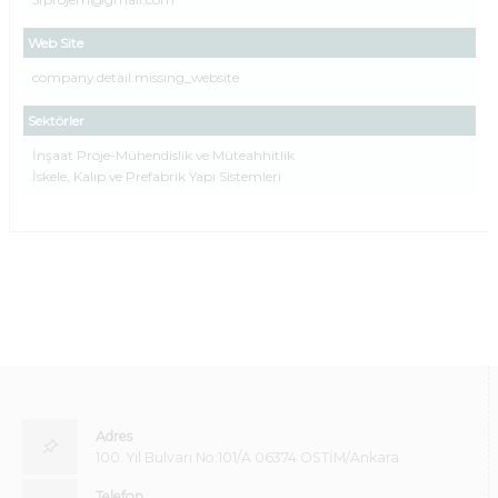
Web Site
company.detail.missing_website
Sektörler
İnşaat Proje-Mühendislik ve Müteahhitlik
İskele, Kalıp ve Prefabrik Yapı Sistemleri
Adres
100. Yıl Bulvarı No:101/A 06374 OSTİM/Ankara
Telefon