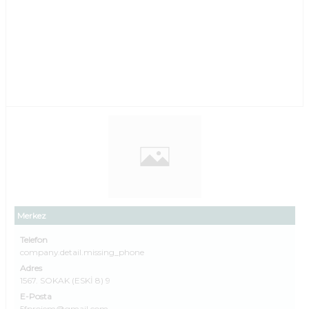
Merkez
Telefon
company.detail.missing_phone
Adres
1567. SOKAK (ESKİ 8) 9
E-Posta
5fprojem@gmail.com