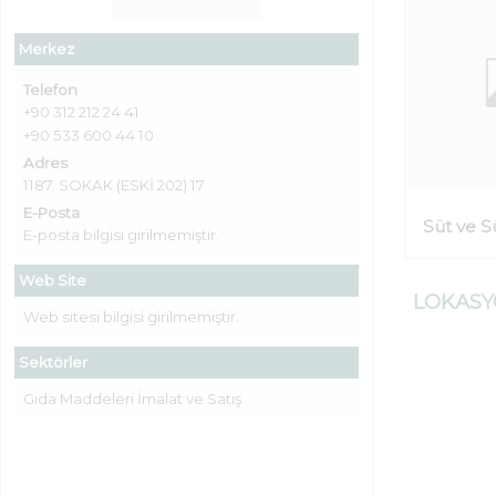
Merkez
Telefon
+90 312 212 24 41
+90 533 600 44 10
Adres
1187. SOKAK (ESKİ 202) 17
E-Posta
Süt ve S
E-posta bilgisi girilmemiştir.
Web Site
LOKAS
Web sitesi bilgisi girilmemiştir.
Sektörler
Gıda Maddeleri İmalat ve Satış