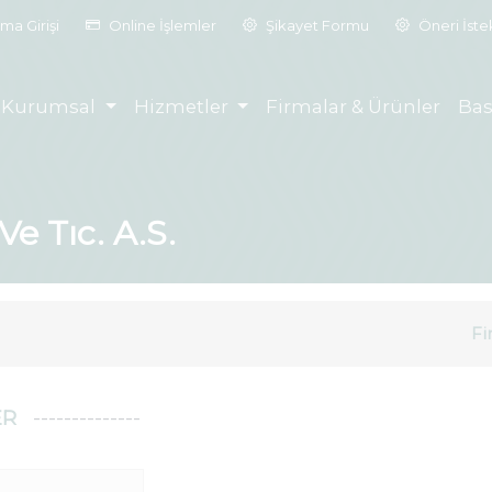
ma Girişi
Online İşlemler
Şikayet Formu
Öneri İst
Kurumsal
Hizmetler
Firmalar & Ürünler
Bas
Ve Tıc. A.S.
Fi
ER