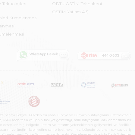
 Teknolojileri
ODTÜ OSTİM Teknokent
OSTİM Yatırım A.Ş.
emleri Kümelenmesi
lenmesi
Kümelenmesi
ze Sanayi Bölgesi 1967’den bu yana Türkiye ve Dünya’nın ihtiyaçlarını üretmektedir.
65.000’den fazla çalışanın faaliyet gösterdiği, milli ihtiyaçların karşılanmasında bir
rle desteklenmiş, bölgede üretim ve tasarım yeteneklerinin gelişmesini ve özellikle
 tasarım ve üretim kabiliyetine sahip işletmelerimiz, bölgede bulunan çok sayıda iş
neleri Kümelenmesi, Ostim Savunma ve Havacılık Kümelenmesi, Anadolu Raylı Sistemler