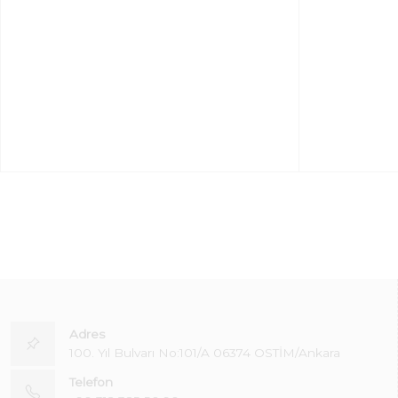
Adres
100. Yıl Bulvarı No:101/A 06374 OSTİM/Ankara
Telefon