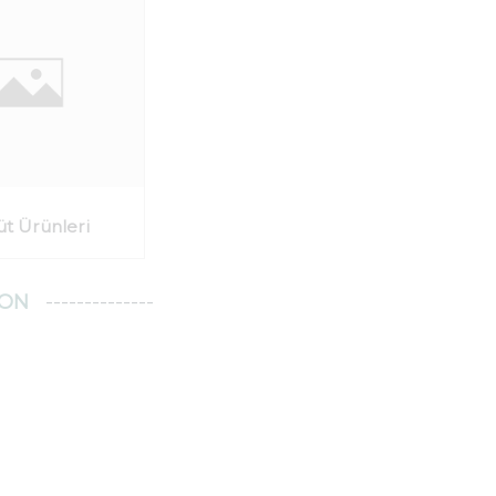
üt Ürünleri
YON