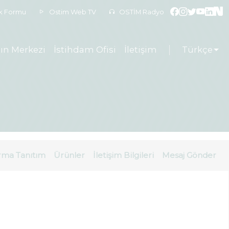
ek Formu
Ostim Web TV
OSTİM Radyo
ın Merkezi
İstihdam Ofisi
İletişim
Türkçe
rma Tanıtım
Ürünler
İletişim Bilgileri
Mesaj Gönder