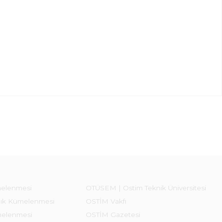
melenmesi
OTÜSEM | Ostim Teknik Üniversitesi
lık Kümelenmesi
OSTİM Vakfı
melenmesi
OSTİM Gazetesi