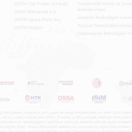
OSTİM Dış Ticaret Günlüğü
Yenilenebilir Enerji ve Çevre
Kümelenmesi
Ostim Teknopark A.Ş.
Anadolu Raylı Ulaşım Sist
OSTİM Spare Parts Inc.
Kauçuk Teknolojileri Küme
OSTİM Radyo
Haberleşme Teknolojileri 
etçi konumdadır. Ankara’nın öncü organize sanayi bölgelerinden biri olan Ostim Organi
 yıl yüzlerce ziyaret alan OSTİM, 17 sektör ve 139 işkolunda, 6.500’den fazla işletme, 
letmelerinin rekabetçiliğinin artırılması amacıyla stratejik sektörler çeşitli modelle
teknolojileri, enerji, kauçuk teknolojileri alanlarında uzmanlaşma sağlanmıştır.Yüksek
tadır. Bu stratejik sektörlerde bölgede yer alan 7 farklı başlıktaki(İş ve inşaat Maki