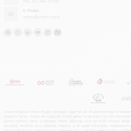
+90 312 385 50 90
E-Posta
ostim@ostim.org.tr
Ankara Organize Sanayi Bölgesi açısından diğer bir çok ile göre avantajlı ve rekab
Organize Sanayi Ankara denildiğinde ilk akla gelen ve dünyanın bir çok ülkesinden her
çözüm merkezi olarak uluslararası marka değerine sahip bir KOBİ kentidir. Bölge iş
savunma, havacılık, raylı sistemler, medikal, iş ve inşaat makineleri, haberleşme 
kolunun altyapısını ve donanımını kullanarak büyük hacimli işlere imzalarını atmak