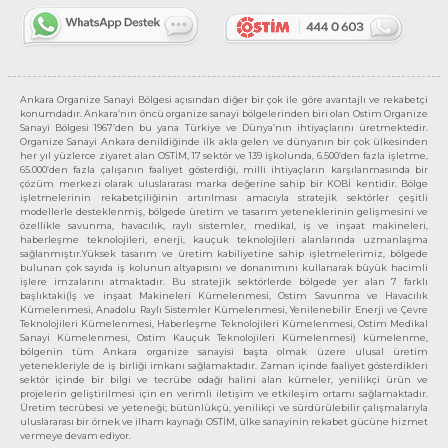
Ankara Organize Sanayi Bölgesi açısından diğer bir çok ile göre avantajlı ve rekabetçi
konumdadır. Ankara’nın öncü organize sanayi bölgelerinden biri olan Ostim Organize
Sanayi Bölgesi 1967’den bu yana Türkiye ve Dünya’nın ihtiyaçlarını üretmektedir.
Organize Sanayi Ankara denildiğinde ilk akla gelen ve dünyanın bir çok ülkesinden
her yıl yüzlerce ziyaret alan OSTİM, 17 sektör ve 139 işkolunda, 6.500’den fazla işletme,
65.000’den fazla çalışanın faaliyet gösterdiği, milli ihtiyaçların karşılanmasında bir
çözüm merkezi olarak uluslararası marka değerine sahip bir KOBİ kentidir. Bölge
işletmelerinin rekabetçiliğinin artırılması amacıyla stratejik sektörler çeşitli
modellerle desteklenmiş, bölgede üretim ve tasarım yeteneklerinin gelişmesini ve
özellikle savunma, havacılık, raylı sistemler, medikal, iş ve inşaat makineleri,
haberleşme teknolojileri, enerji, kauçuk teknolojileri alanlarında uzmanlaşma
sağlanmıştır.Yüksek tasarım ve üretim kabiliyetine sahip işletmelerimiz, bölgede
bulunan çok sayıda iş kolunun altyapısını ve donanımını kullanarak büyük hacimli
işlere imzalarını atmaktadır. Bu stratejik sektörlerde bölgede yer alan 7 farklı
başlıktaki(İş ve inşaat Makineleri Kümelenmesi, Ostim Savunma ve Havacılık
Kümelenmesi, Anadolu Raylı Sistemler Kümelenmesi, Yenilenebilir Enerji ve Çevre
Teknolojileri Kümelenmesi, Haberleşme Teknolojileri Kümelenmesi, Ostim Medikal
Sanayi Kümelenmesi, Ostim Kauçuk Teknolojileri Kümelenmesi) kümelenme,
bölgenin tüm Ankara organize sanayisi başta olmak üzere ulusal üretim
yetenekleriyle de iş birliği imkanı sağlamaktadır. Zaman içinde faaliyet gösterdikleri
sektör içinde bir bilgi ve tecrübe odağı halini alan kümeler, yenilikçi ürün ve
projelerin geliştirilmesi için en verimli iletişim ve etkileşim ortamı sağlamaktadır.
Üretim tecrübesi ve yeteneği; bütünlükçü, yenilikçi ve sürdürülebilir çalışmalarıyla
uluslararası bir örnek ve ilham kaynağı OSTİM, ülke sanayinin rekabet gücüne hizmet
vermeye devam ediyor.