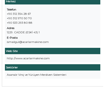
Merkez
Telefon
+90 312 354 28 67
+90 312 970 50 70
+90 533 293 80 88
Adres
1229. CADDE (ESKİ 43) 1
E-Posta
ismailgul@acarlarmakine.com
Web Site
http://www.acarlarmakine.com
Sektörler
Asansör Vinç ve Yürüyen Merdiven Sistemleri