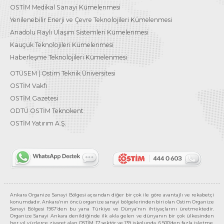
OSTİM Medikal Sanayi Kümelenmesi
Yenilenebilir Enerji ve Çevre Teknolojileri Kümelenmesi
Anadolu Raylı Ulaşım Sistemleri Kümelenmesi
Kauçuk Teknolojileri Kümelenmesi
Haberleşme Teknolojileri Kümelenmesi
OTÜSEM | Ostim Teknik Üniversitesi
OSTİM Vakfı
OSTİM Gazetesi
ODTÜ OSTİM Teknokent
OSTİM Yatırım A.Ş.
Ankara Organize Sanayi Bölgesi açısından diğer bir çok ile göre avantajlı ve rekabetçi
konumdadır. Ankara’nın öncü organize sanayi bölgelerinden biri olan Ostim Organize
Sanayi Bölgesi 1967’den bu yana Türkiye ve Dünya’nın ihtiyaçlarını üretmektedir.
Organize Sanayi Ankara denildiğinde ilk akla gelen ve dünyanın bir çok ülkesinden
her yıl yüzlerce ziyaret alan OSTİM, 17 sektör ve 139 işkolunda, 6.500’den fazla işletme,