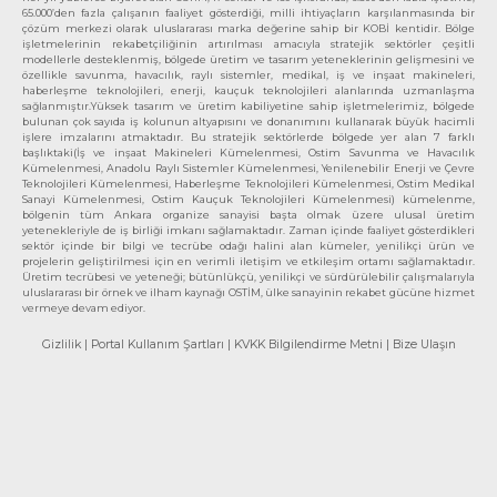
65.000’den fazla çalışanın faaliyet gösterdiği, milli ihtiyaçların karşılanmasında bir
çözüm merkezi olarak uluslararası marka değerine sahip bir KOBİ kentidir. Bölge
işletmelerinin rekabetçiliğinin artırılması amacıyla stratejik sektörler çeşitli
modellerle desteklenmiş, bölgede üretim ve tasarım yeteneklerinin gelişmesini ve
özellikle savunma, havacılık, raylı sistemler, medikal, iş ve inşaat makineleri,
haberleşme teknolojileri, enerji, kauçuk teknolojileri alanlarında uzmanlaşma
sağlanmıştır.Yüksek tasarım ve üretim kabiliyetine sahip işletmelerimiz, bölgede
bulunan çok sayıda iş kolunun altyapısını ve donanımını kullanarak büyük hacimli
işlere imzalarını atmaktadır. Bu stratejik sektörlerde bölgede yer alan 7 farklı
başlıktaki(İş ve inşaat Makineleri Kümelenmesi, Ostim Savunma ve Havacılık
Kümelenmesi, Anadolu Raylı Sistemler Kümelenmesi, Yenilenebilir Enerji ve Çevre
Teknolojileri Kümelenmesi, Haberleşme Teknolojileri Kümelenmesi, Ostim Medikal
Sanayi Kümelenmesi, Ostim Kauçuk Teknolojileri Kümelenmesi) kümelenme,
bölgenin tüm Ankara organize sanayisi başta olmak üzere ulusal üretim
yetenekleriyle de iş birliği imkanı sağlamaktadır. Zaman içinde faaliyet gösterdikleri
sektör içinde bir bilgi ve tecrübe odağı halini alan kümeler, yenilikçi ürün ve
projelerin geliştirilmesi için en verimli iletişim ve etkileşim ortamı sağlamaktadır.
Üretim tecrübesi ve yeteneği; bütünlükçü, yenilikçi ve sürdürülebilir çalışmalarıyla
uluslararası bir örnek ve ilham kaynağı OSTİM, ülke sanayinin rekabet gücüne hizmet
vermeye devam ediyor.
Gizlilik
| Portal Kullanım Şartları
| KVKK Bilgilendirme Metni
| Bize Ulaşın