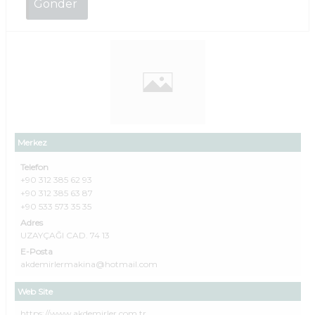
Merkez
Telefon
+90 312 385 62 93
+90 312 385 63 87
+90 533 573 35 35
Adres
UZAYÇAĞI CAD. 74 13
E-Posta
akdemirlermakina@hotmail.com
Web Site
https://www.akdemirler.com.tr