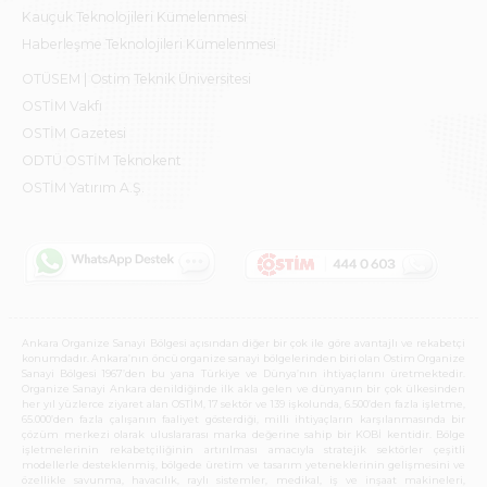
Kauçuk Teknolojileri Kümelenmesi
Haberleşme Teknolojileri Kümelenmesi
OTÜSEM | Ostim Teknik Üniversitesi
OSTİM Vakfı
OSTİM Gazetesi
ODTÜ OSTİM Teknokent
OSTİM Yatırım A.Ş.
Ankara Organize Sanayi Bölgesi açısından diğer bir çok ile göre avantajlı ve rekabetçi
konumdadır. Ankara’nın öncü organize sanayi bölgelerinden biri olan Ostim Organize
Sanayi Bölgesi 1967’den bu yana Türkiye ve Dünya’nın ihtiyaçlarını üretmektedir.
Organize Sanayi Ankara denildiğinde ilk akla gelen ve dünyanın bir çok ülkesinden
her yıl yüzlerce ziyaret alan OSTİM, 17 sektör ve 139 işkolunda, 6.500’den fazla işletme,
65.000’den fazla çalışanın faaliyet gösterdiği, milli ihtiyaçların karşılanmasında bir
çözüm merkezi olarak uluslararası marka değerine sahip bir KOBİ kentidir. Bölge
işletmelerinin rekabetçiliğinin artırılması amacıyla stratejik sektörler çeşitli
modellerle desteklenmiş, bölgede üretim ve tasarım yeteneklerinin gelişmesini ve
özellikle savunma, havacılık, raylı sistemler, medikal, iş ve inşaat makineleri,