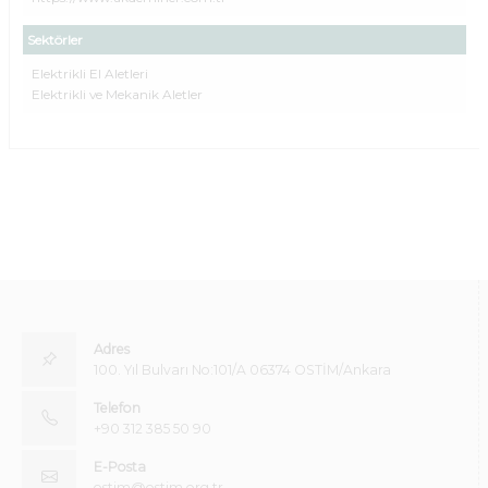
Sektörler
Elektrikli El Aletleri
Elektrikli ve Mekanik Aletler
Adres
100. Yıl Bulvarı No:101/A 06374 OSTİM/Ankara
Telefon
+90 312 385 50 90
E-Posta
ostim@ostim.org.tr