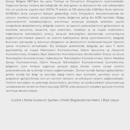
Sanayi Bölgesi 1967’den bu yana Türkiye ve Dünya’nın ihtiyaçlarını üretmektedir.
Organize Sanayi Ankara denildiğinde ilk akla gelen ve dünyanın bir çok ülkesinden
her yıl yüzlerce ziyaret alan OSTİM, 17 sektör ve 139 işkolunda, 6.500’den fazla işletme,
65.000’den fazla çalışanın faaliyet gösterdiği, milli ihtiyaçların karşılanmasında bir
çözüm merkezi olarak uluslararası marka değerine sahip bir KOBİ kentidir. Bölge
işletmelerinin rekabetçiliğinin artırılması amacıyla stratejik sektörler çeşitli
modellerle desteklenmiş, bölgede üretim ve tasarım yeteneklerinin gelişmesini ve
özellikle savunma, havacılık, raylı sistemler, medikal, iş ve inşaat makineleri,
haberleşme teknolojileri, enerji, kauçuk teknolojileri alanlarında uzmanlaşma
sağlanmıştır.Yüksek tasarım ve üretim kabiliyetine sahip işletmelerimiz, bölgede
bulunan çok sayıda iş kolunun altyapısını ve donanımını kullanarak büyük hacimli
işlere imzalarını atmaktadır. Bu stratejik sektörlerde bölgede yer alan 7 farklı
başlıktaki(İş ve inşaat Makineleri Kümelenmesi, Ostim Savunma ve Havacılık
Kümelenmesi, Anadolu Raylı Sistemler Kümelenmesi, Yenilenebilir Enerji ve Çevre
Teknolojileri Kümelenmesi, Haberleşme Teknolojileri Kümelenmesi, Ostim Medikal
Sanayi Kümelenmesi, Ostim Kauçuk Teknolojileri Kümelenmesi) kümelenme,
bölgenin tüm Ankara organize sanayisi başta olmak üzere ulusal üretim
yetenekleriyle de iş birliği imkanı sağlamaktadır. Zaman içinde faaliyet gösterdikleri
sektör içinde bir bilgi ve tecrübe odağı halini alan kümeler, yenilikçi ürün ve
projelerin geliştirilmesi için en verimli iletişim ve etkileşim ortamı sağlamaktadır.
Üretim tecrübesi ve yeteneği; bütünlükçü, yenilikçi ve sürdürülebilir çalışmalarıyla
uluslararası bir örnek ve ilham kaynağı OSTİM, ülke sanayinin rekabet gücüne hizmet
vermeye devam ediyor.
Gizlilik
| Portal Kullanım Şartları
| KVKK Bilgilendirme Metni
| Bize Ulaşın