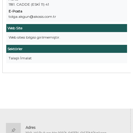
1181. CADDE (ESKİ 11) 41
E-Posta
tolga.akgun@akosis.com.tr
Web Site
Web sitesi bilgisi girilmemiştir.
Sektörler
Talaşlı İmalat
Adres