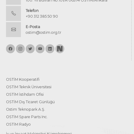
100. Yıl Bulvarı No:101/A 06374 OSTİM/Ankara
Telefon
+90 312 385 50 90
E-Posta
ostim@ostim.org.tr
OSTİM Kooperatifi
OSTİM Teknik Üniversitesi
OSTİM İstihdam Ofisi
OSTİM Dış Ticaret Günlüğü
Ostim Teknopark A.Ş.
OSTİM Spare Parts Inc.
OSTİM Radyo
İş ve İnşaat Makineleri Kümelenmesi