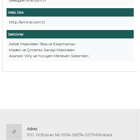
sales@amiral.com.tr
Web Site
http://amiral.com.tr
Sektörler
Asfalt Makineleri Tesis ve Ekipmanları
Maden ve Çimento Sanayi Makineleri
Asansör Vinç ve Yürüyen Merdiven Sistemleri
Adres
100. Yıl Bulvarı No:101/A 06374 OSTİM/Ankara