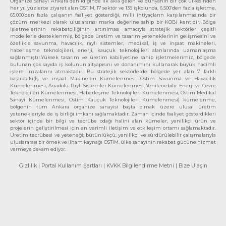
Organize Sanayi Ankara denildiğinde ilk akla gelen ve dünyanın bir çok ülkesinden
her yıl yüzlerce ziyaret alan OSTİM, 17 sektör ve 139 işkolunda, 6.500’den fazla işletme,
65.000’den fazla çalışanın faaliyet gösterdiği, milli ihtiyaçların karşılanmasında bir
çözüm merkezi olarak uluslararası marka değerine sahip bir KOBİ kentidir. Bölge
işletmelerinin rekabetçiliğinin artırılması amacıyla stratejik sektörler çeşitli
modellerle desteklenmiş, bölgede üretim ve tasarım yeteneklerinin gelişmesini ve
özellikle savunma, havacılık, raylı sistemler, medikal, iş ve inşaat makineleri,
haberleşme teknolojileri, enerji, kauçuk teknolojileri alanlarında uzmanlaşma
sağlanmıştır.Yüksek tasarım ve üretim kabiliyetine sahip işletmelerimiz, bölgede
bulunan çok sayıda iş kolunun altyapısını ve donanımını kullanarak büyük hacimli
işlere imzalarını atmaktadır. Bu stratejik sektörlerde bölgede yer alan 7 farklı
başlıktaki(İş ve inşaat Makineleri Kümelenmesi, Ostim Savunma ve Havacılık
Kümelenmesi, Anadolu Raylı Sistemler Kümelenmesi, Yenilenebilir Enerji ve Çevre
Teknolojileri Kümelenmesi, Haberleşme Teknolojileri Kümelenmesi, Ostim Medikal
Sanayi Kümelenmesi, Ostim Kauçuk Teknolojileri Kümelenmesi) kümelenme,
bölgenin tüm Ankara organize sanayisi başta olmak üzere ulusal üretim
yetenekleriyle de iş birliği imkanı sağlamaktadır. Zaman içinde faaliyet gösterdikleri
sektör içinde bir bilgi ve tecrübe odağı halini alan kümeler, yenilikçi ürün ve
projelerin geliştirilmesi için en verimli iletişim ve etkileşim ortamı sağlamaktadır.
Üretim tecrübesi ve yeteneği; bütünlükçü, yenilikçi ve sürdürülebilir çalışmalarıyla
uluslararası bir örnek ve ilham kaynağı OSTİM, ülke sanayinin rekabet gücüne hizmet
vermeye devam ediyor.
Gizlilik
| Portal Kullanım Şartları
| KVKK Bilgilendirme Metni
| Bize Ulaşın