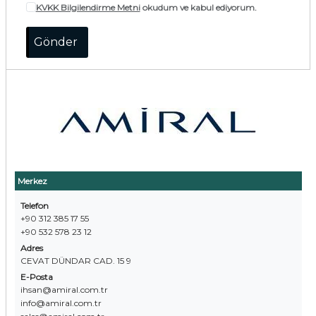
KVKK Bilgilendirme Metni
okudum ve kabul ediyorum.
Merkez
Telefon
+90 312 385 17 55
+90 532 578 23 12
Adres
CEVAT DÜNDAR CAD. 15 9
E-Posta
ihsan@amiral.com.tr
info@amiral.com.tr