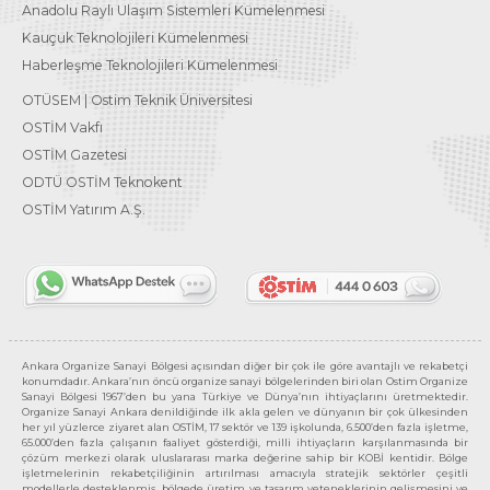
Anadolu Raylı Ulaşım Sistemleri Kümelenmesi
Kauçuk Teknolojileri Kümelenmesi
Haberleşme Teknolojileri Kümelenmesi
OTÜSEM | Ostim Teknik Üniversitesi
OSTİM Vakfı
OSTİM Gazetesi
ODTÜ OSTİM Teknokent
OSTİM Yatırım A.Ş.
Ankara Organize Sanayi Bölgesi açısından diğer bir çok ile göre avantajlı ve rekabetçi
konumdadır. Ankara’nın öncü organize sanayi bölgelerinden biri olan Ostim Organize
Sanayi Bölgesi 1967’den bu yana Türkiye ve Dünya’nın ihtiyaçlarını üretmektedir.
Organize Sanayi Ankara denildiğinde ilk akla gelen ve dünyanın bir çok ülkesinden
her yıl yüzlerce ziyaret alan OSTİM, 17 sektör ve 139 işkolunda, 6.500’den fazla işletme,
65.000’den fazla çalışanın faaliyet gösterdiği, milli ihtiyaçların karşılanmasında bir
çözüm merkezi olarak uluslararası marka değerine sahip bir KOBİ kentidir. Bölge
işletmelerinin rekabetçiliğinin artırılması amacıyla stratejik sektörler çeşitli
modellerle desteklenmiş, bölgede üretim ve tasarım yeteneklerinin gelişmesini ve