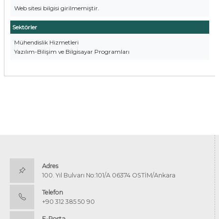
Web sitesi bilgisi girilmemiştir.
Sektörler
Mühendislik Hizmetleri
Yazılım-Bilişim ve Bilgisayar Programları
Adres
100. Yıl Bulvarı No:101/A 06374 OSTİM/Ankara
Telefon
+90 312 385 50 90
E-Posta