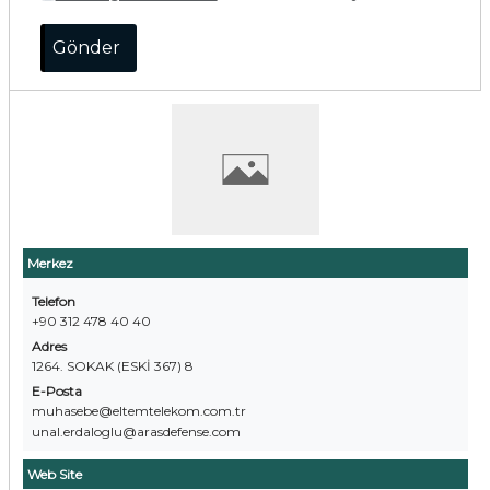
Merkez
Telefon
+90 312 478 40 40
Adres
1264. SOKAK (ESKİ 367) 8
E-Posta
muhasebe@eltemtelekom.com.tr
unal.erdaloglu@arasdefense.com
Web Site