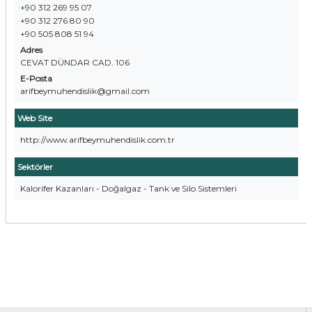
+90 312 269 95 07
+90 312 276 80 90
+90 505 808 51 94
Adres
CEVAT DÜNDAR CAD. 106
E-Posta
arifbeymuhendislik@gmail.com
Web Site
http://www.arifbeymuhendislik.com.tr
Sektörler
Kalorifer Kazanları - Doğalgaz - Tank ve Silo Sistemleri