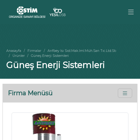
Anasayfa
Firmalar
Arıfbey Isı Sıst.Mak.Iml.Müh.San Tıc.Ltd.Stı
Ürünler
Güneş Enerji Sistemleri
Güneş Enerji Sistemleri
Firma Menüsü