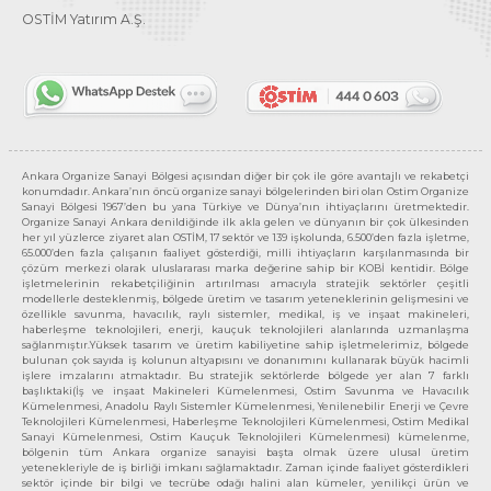
OSTİM Yatırım A.Ş.
Ankara Organize Sanayi Bölgesi açısından diğer bir çok ile göre avantajlı ve rekabetçi
konumdadır. Ankara’nın öncü organize sanayi bölgelerinden biri olan Ostim Organize
Sanayi Bölgesi 1967’den bu yana Türkiye ve Dünya’nın ihtiyaçlarını üretmektedir.
Organize Sanayi Ankara denildiğinde ilk akla gelen ve dünyanın bir çok ülkesinden
her yıl yüzlerce ziyaret alan OSTİM, 17 sektör ve 139 işkolunda, 6.500’den fazla işletme,
65.000’den fazla çalışanın faaliyet gösterdiği, milli ihtiyaçların karşılanmasında bir
çözüm merkezi olarak uluslararası marka değerine sahip bir KOBİ kentidir. Bölge
işletmelerinin rekabetçiliğinin artırılması amacıyla stratejik sektörler çeşitli
modellerle desteklenmiş, bölgede üretim ve tasarım yeteneklerinin gelişmesini ve
özellikle savunma, havacılık, raylı sistemler, medikal, iş ve inşaat makineleri,
haberleşme teknolojileri, enerji, kauçuk teknolojileri alanlarında uzmanlaşma
sağlanmıştır.Yüksek tasarım ve üretim kabiliyetine sahip işletmelerimiz, bölgede
bulunan çok sayıda iş kolunun altyapısını ve donanımını kullanarak büyük hacimli
işlere imzalarını atmaktadır. Bu stratejik sektörlerde bölgede yer alan 7 farklı
başlıktaki(İş ve inşaat Makineleri Kümelenmesi, Ostim Savunma ve Havacılık
Kümelenmesi, Anadolu Raylı Sistemler Kümelenmesi, Yenilenebilir Enerji ve Çevre
Teknolojileri Kümelenmesi, Haberleşme Teknolojileri Kümelenmesi, Ostim Medikal
Sanayi Kümelenmesi, Ostim Kauçuk Teknolojileri Kümelenmesi) kümelenme,
bölgenin tüm Ankara organize sanayisi başta olmak üzere ulusal üretim
yetenekleriyle de iş birliği imkanı sağlamaktadır. Zaman içinde faaliyet gösterdikleri
sektör içinde bir bilgi ve tecrübe odağı halini alan kümeler, yenilikçi ürün ve