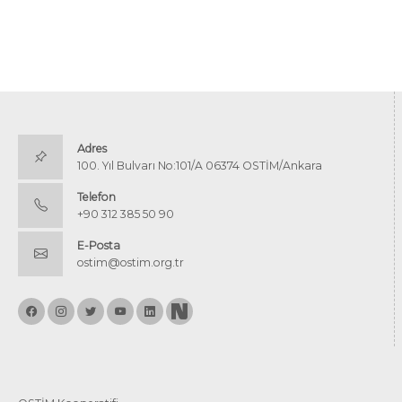
Adres
100. Yıl Bulvarı No:101/A 06374 OSTİM/Ankara
Telefon
+90 312 385 50 90
E-Posta
ostim@ostim.org.tr