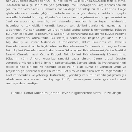
her yıl yüzlerce ziyaret alan OSTİM, 17 sektör ve 139 işkolunda, 6.500’den fazla işletme,
65.000’den fazla çalışanın faaliyet gösterdiği, milli ihtiyaçların karşılanmasında bir
çözüm merkezi olarak uluslararası marka değerine sahip bir KOBİ kentidir. Bölge
işletmelerinin rekabetçiliğinin artırılması amacıyla stratejik sektörler çeşitli
modellerle desteklenmiş, bölgede üretim ve tasarım yeteneklerinin gelişmesini ve
özellikle savunma, havacılık, raylı sistemler, medikal, iş ve inşaat makineleri,
haberleşme teknolojileri, enerji, kauçuk teknolojileri alanlarında uzmanlaşma
sağlanmıştır.Yüksek tasarım ve üretim kabiliyetine sahip işletmelerimiz, bölgede
bulunan çok sayıda iş kolunun altyapısını ve donanımını kullanarak büyük hacimli
işlere imzalarını atmaktadır. Bu stratejik sektörlerde bölgede yer alan 7 farklı
başlıktaki(İş ve inşaat Makineleri Kümelenmesi, Ostim Savunma ve Havacılık
Kümelenmesi, Anadolu Raylı Sistemler Kümelenmesi, Yenilenebilir Enerji ve Çevre
Teknolojileri Kümelenmesi, Haberleşme Teknolojileri Kümelenmesi, Ostim Medikal
Sanayi Kümelenmesi, Ostim Kauçuk Teknolojileri Kümelenmesi) kümelenme,
bölgenin tüm Ankara organize sanayisi başta olmak üzere ulusal üretim
yetenekleriyle de iş birliği imkanı sağlamaktadır. Zaman içinde faaliyet gösterdikleri
sektör içinde bir bilgi ve tecrübe odağı halini alan kümeler, yenilikçi ürün ve
projelerin geliştirilmesi için en verimli iletişim ve etkileşim ortamı sağlamaktadır.
Üretim tecrübesi ve yeteneği; bütünlükçü, yenilikçi ve sürdürülebilir çalışmalarıyla
uluslararası bir örnek ve ilham kaynağı OSTİM, ülke sanayinin rekabet gücüne hizmet
vermeye devam ediyor.
Gizlilik
| Portal Kullanım Şartları
| KVKK Bilgilendirme Metni
| Bize Ulaşın