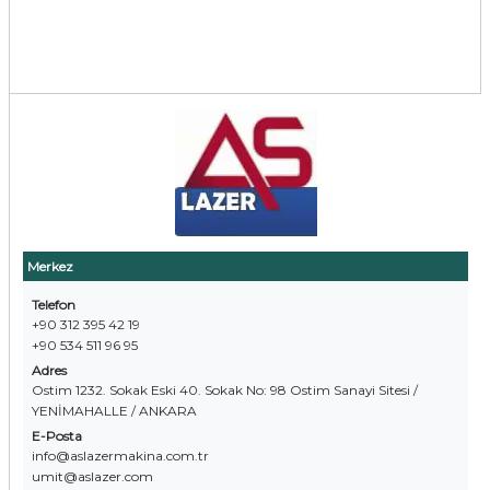
Merkez
Telefon
+90 312 395 42 19
+90 534 511 96 95
Adres
Ostim 1232. Sokak Eski 40. Sokak No: 98 Ostim Sanayi Sitesi /
YENİMAHALLE / ANKARA
E-Posta
info@aslazermakina.com.tr
umit@aslazer.com