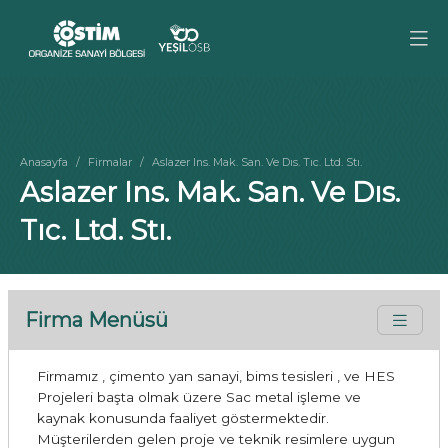
Anasayfa
Firmalar
Aslazer Ins. Mak. San. Ve Dıs. Tıc. Ltd. Stı.
Aslazer Ins. Mak. San. Ve Dıs.
Tıc. Ltd. Stı.
Firma Menüsü
Firmamız , çimento yan sanayi, bims tesisleri , ve HES
Projeleri başta olmak üzere Sac metal işleme ve
kaynak konusunda faaliyet göstermektedir.
Müşterilerden gelen proje ve teknik resimlere uygun