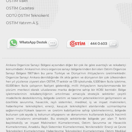
OSTİM Vakfı
OSTİM Gazetesi
ODTÜ OSTİM Teknokent
OSTİM Yatırım A.Ş.
Ankara Organize Sanayi Bölgesi açısından diğer bir çok ile göre avantajlı ve rekabetçi
konumdadır. Ankara’nın öncü organize sanayi bölgelerinden biri olan Ostim Organize
Sanayi Bölgesi 1967’den bu yana Türkiye ve Dünya’nın ihtiyaçlarını üretmektedir.
Organize Sanayi Ankara denildiğinde ilk akla gelen ve dünyanın bir çok ülkesinden
her yıl yüzlerce ziyaret alan OSTİM, 17 sektör ve 139 işkolunda, 6.500’den fazla işletme,
65.000’den fazla çalışanın faaliyet gösterdiği, milli ihtiyaçların karşılanmasında bir
çözüm merkezi olarak uluslararası marka değerine sahip bir KOBİ kentidir. Bölge
işletmelerinin rekabetçiliğinin artırılması amacıyla stratejik sektörler çeşitli
modellerle desteklenmiş, bölgede üretim ve tasarım yeteneklerinin gelişmesini ve
özellikle savunma, havacılık, raylı sistemler, medikal, iş ve inşaat makineleri,
haberleşme teknolojileri, enerji, kauçuk teknolojileri alanlarında uzmanlaşma
sağlanmıştır.Yüksek tasarım ve üretim kabiliyetine sahip işletmelerimiz, bölgede
bulunan çok sayıda iş kolunun altyapısını ve donanımını kullanarak büyük hacimli
işlere imzalarını atmaktadır. Bu stratejik sektörlerde bölgede yer alan 7 farklı
başlıktaki(İş ve inşaat Makineleri Kümelenmesi, Ostim Savunma ve Havacılık
Kümelenmesi, Anadolu Raylı Sistemler Kümelenmesi, Yenilenebilir Enerji ve Çevre
Teknolojileri Kümelenmesi, Haberleşme Teknolojileri Kümelenmesi, Ostim Medikal