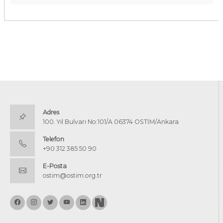
Adres
100. Yıl Bulvarı No:101/A 06374 OSTİM/Ankara
Telefon
+90 312 385 50 90
E-Posta
ostim@ostim.org.tr