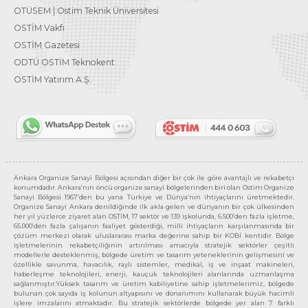
OTÜSEM | Ostim Teknik Üniversitesi
OSTİM Vakfı
OSTİM Gazetesi
ODTÜ OSTİM Teknokent
OSTİM Yatırım A.Ş.
Ankara Organize Sanayi Bölgesi açısından diğer bir çok ile göre avantajlı ve rekabetçi
konumdadır. Ankara’nın öncü organize sanayi bölgelerinden biri olan Ostim Organize
Sanayi Bölgesi 1967’den bu yana Türkiye ve Dünya’nın ihtiyaçlarını üretmektedir.
Organize Sanayi Ankara denildiğinde ilk akla gelen ve dünyanın bir çok ülkesinden
her yıl yüzlerce ziyaret alan OSTİM, 17 sektör ve 139 işkolunda, 6.500’den fazla işletme,
65.000’den fazla çalışanın faaliyet gösterdiği, milli ihtiyaçların karşılanmasında bir
çözüm merkezi olarak uluslararası marka değerine sahip bir KOBİ kentidir. Bölge
işletmelerinin rekabetçiliğinin artırılması amacıyla stratejik sektörler çeşitli
modellerle desteklenmiş, bölgede üretim ve tasarım yeteneklerinin gelişmesini ve
özellikle savunma, havacılık, raylı sistemler, medikal, iş ve inşaat makineleri,
haberleşme teknolojileri, enerji, kauçuk teknolojileri alanlarında uzmanlaşma
sağlanmıştır.Yüksek tasarım ve üretim kabiliyetine sahip işletmelerimiz, bölgede
bulunan çok sayıda iş kolunun altyapısını ve donanımını kullanarak büyük hacimli
işlere imzalarını atmaktadır. Bu stratejik sektörlerde bölgede yer alan 7 farklı