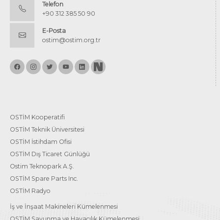
Telefon
+90 312 385 50 90
E-Posta
ostim@ostim.org.tr
OSTİM Kooperatifi
OSTİM Teknik Üniversitesi
OSTİM İstihdam Ofisi
OSTİM Dış Ticaret Günlüğü
Ostim Teknopark A.Ş.
OSTİM Spare Parts Inc.
OSTİM Radyo
İş ve İnşaat Makineleri Kümelenmesi
OSTİM Savunma ve Havacılık Kümelenmesi