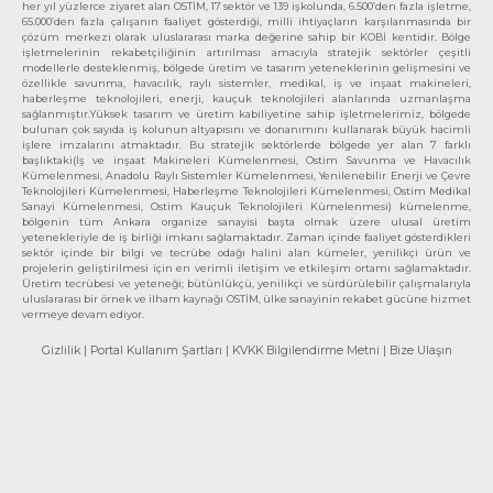
her yıl yüzlerce ziyaret alan OSTİM, 17 sektör ve 139 işkolunda, 6.500’den fazla işletme,
65.000’den fazla çalışanın faaliyet gösterdiği, milli ihtiyaçların karşılanmasında bir
çözüm merkezi olarak uluslararası marka değerine sahip bir KOBİ kentidir. Bölge
işletmelerinin rekabetçiliğinin artırılması amacıyla stratejik sektörler çeşitli
modellerle desteklenmiş, bölgede üretim ve tasarım yeteneklerinin gelişmesini ve
özellikle savunma, havacılık, raylı sistemler, medikal, iş ve inşaat makineleri,
haberleşme teknolojileri, enerji, kauçuk teknolojileri alanlarında uzmanlaşma
sağlanmıştır.Yüksek tasarım ve üretim kabiliyetine sahip işletmelerimiz, bölgede
bulunan çok sayıda iş kolunun altyapısını ve donanımını kullanarak büyük hacimli
işlere imzalarını atmaktadır. Bu stratejik sektörlerde bölgede yer alan 7 farklı
başlıktaki(İş ve inşaat Makineleri Kümelenmesi, Ostim Savunma ve Havacılık
Kümelenmesi, Anadolu Raylı Sistemler Kümelenmesi, Yenilenebilir Enerji ve Çevre
Teknolojileri Kümelenmesi, Haberleşme Teknolojileri Kümelenmesi, Ostim Medikal
Sanayi Kümelenmesi, Ostim Kauçuk Teknolojileri Kümelenmesi) kümelenme,
bölgenin tüm Ankara organize sanayisi başta olmak üzere ulusal üretim
yetenekleriyle de iş birliği imkanı sağlamaktadır. Zaman içinde faaliyet gösterdikleri
sektör içinde bir bilgi ve tecrübe odağı halini alan kümeler, yenilikçi ürün ve
projelerin geliştirilmesi için en verimli iletişim ve etkileşim ortamı sağlamaktadır.
Üretim tecrübesi ve yeteneği; bütünlükçü, yenilikçi ve sürdürülebilir çalışmalarıyla
uluslararası bir örnek ve ilham kaynağı OSTİM, ülke sanayinin rekabet gücüne hizmet
vermeye devam ediyor.
Gizlilik
| Portal Kullanım Şartları
| KVKK Bilgilendirme Metni
| Bize Ulaşın