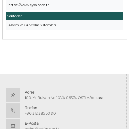
https://www.eysa.com.tr
Sektörler
Alarm ve Güvenlik Sistemleri
Adres
100. Yıl Bulvarı No:101/A 06374 OSTİM/Ankara
Telefon
+90 312 385 50 90
E-Posta
ostim@ostim.org.tr