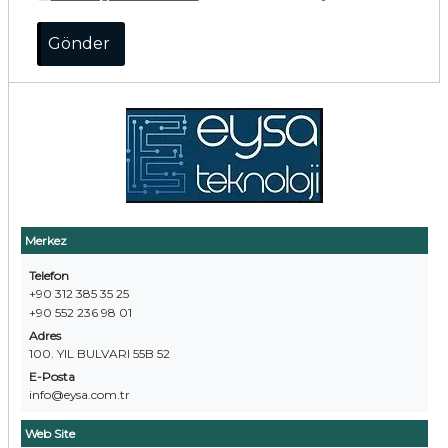
Merkez
Telefon
+90 312 385 35 25
+90 552 236 98 01
Adres
100. YIL BULVARI 55B 52
E-Posta
info@eysa.com.tr
Web Site