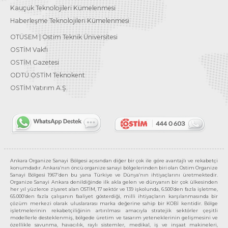
Kauçuk Teknolojileri Kümelenmesi
Haberleşme Teknolojileri Kümelenmesi
OTÜSEM | Ostim Teknik Üniversitesi
OSTİM Vakfı
OSTİM Gazetesi
ODTÜ OSTİM Teknokent
OSTİM Yatırım A.Ş.
Ankara Organize Sanayi Bölgesi açısından diğer bir çok ile göre avantajlı ve rekabetçi
konumdadır. Ankara’nın öncü organize sanayi bölgelerinden biri olan Ostim Organize
Sanayi Bölgesi 1967’den bu yana Türkiye ve Dünya’nın ihtiyaçlarını üretmektedir.
Organize Sanayi Ankara denildiğinde ilk akla gelen ve dünyanın bir çok ülkesinden
her yıl yüzlerce ziyaret alan OSTİM, 17 sektör ve 139 işkolunda, 6.500’den fazla işletme,
65.000’den fazla çalışanın faaliyet gösterdiği, milli ihtiyaçların karşılanmasında bir
çözüm merkezi olarak uluslararası marka değerine sahip bir KOBİ kentidir. Bölge
işletmelerinin rekabetçiliğinin artırılması amacıyla stratejik sektörler çeşitli
modellerle desteklenmiş, bölgede üretim ve tasarım yeteneklerinin gelişmesini ve
özellikle savunma, havacılık, raylı sistemler, medikal, iş ve inşaat makineleri,