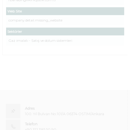
Web Site
company.detail.missing_website
Sektörler
Gaz imalatı - Satış ve dolum sistemleri
Adres
100. Yıl Bulvarı No:101/A 06374 OSTİM/Ankara
Telefon
+90 312 385 50 90