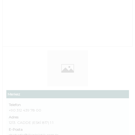
Merkez
Telefon
+90 312 439 78 00
Adres
1213. CADDE (ESKİ 817) 1 1
E-Posta
rbahadir@ilkinlojistik.com.tr