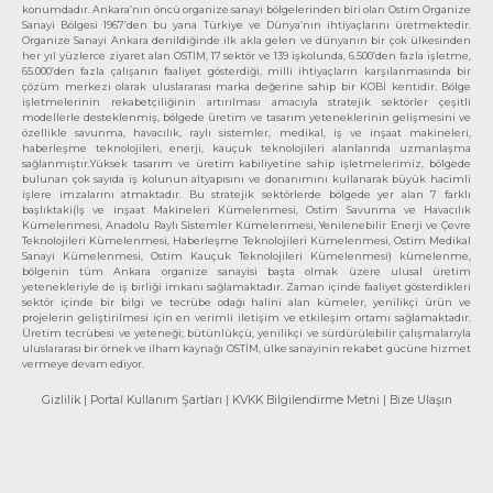
konumdadır. Ankara’nın öncü organize sanayi bölgelerinden biri olan Ostim Organize
Sanayi Bölgesi 1967’den bu yana Türkiye ve Dünya’nın ihtiyaçlarını üretmektedir.
Organize Sanayi Ankara denildiğinde ilk akla gelen ve dünyanın bir çok ülkesinden
her yıl yüzlerce ziyaret alan OSTİM, 17 sektör ve 139 işkolunda, 6.500’den fazla işletme,
65.000’den fazla çalışanın faaliyet gösterdiği, milli ihtiyaçların karşılanmasında bir
çözüm merkezi olarak uluslararası marka değerine sahip bir KOBİ kentidir. Bölge
işletmelerinin rekabetçiliğinin artırılması amacıyla stratejik sektörler çeşitli
modellerle desteklenmiş, bölgede üretim ve tasarım yeteneklerinin gelişmesini ve
özellikle savunma, havacılık, raylı sistemler, medikal, iş ve inşaat makineleri,
haberleşme teknolojileri, enerji, kauçuk teknolojileri alanlarında uzmanlaşma
sağlanmıştır.Yüksek tasarım ve üretim kabiliyetine sahip işletmelerimiz, bölgede
bulunan çok sayıda iş kolunun altyapısını ve donanımını kullanarak büyük hacimli
işlere imzalarını atmaktadır. Bu stratejik sektörlerde bölgede yer alan 7 farklı
başlıktaki(İş ve inşaat Makineleri Kümelenmesi, Ostim Savunma ve Havacılık
Kümelenmesi, Anadolu Raylı Sistemler Kümelenmesi, Yenilenebilir Enerji ve Çevre
Teknolojileri Kümelenmesi, Haberleşme Teknolojileri Kümelenmesi, Ostim Medikal
Sanayi Kümelenmesi, Ostim Kauçuk Teknolojileri Kümelenmesi) kümelenme,
bölgenin tüm Ankara organize sanayisi başta olmak üzere ulusal üretim
yetenekleriyle de iş birliği imkanı sağlamaktadır. Zaman içinde faaliyet gösterdikleri
sektör içinde bir bilgi ve tecrübe odağı halini alan kümeler, yenilikçi ürün ve
projelerin geliştirilmesi için en verimli iletişim ve etkileşim ortamı sağlamaktadır.
Üretim tecrübesi ve yeteneği; bütünlükçü, yenilikçi ve sürdürülebilir çalışmalarıyla
uluslararası bir örnek ve ilham kaynağı OSTİM, ülke sanayinin rekabet gücüne hizmet
vermeye devam ediyor.
Gizlilik
| Portal Kullanım Şartları
| KVKK Bilgilendirme Metni
| Bize Ulaşın