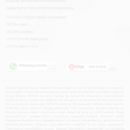
Kauçuk Teknolojileri Kümelenmesi
Haberleşme Teknolojileri Kümelenmesi
OTÜSEM | Ostim Teknik Üniversitesi
OSTİM Vakfı
OSTİM Gazetesi
ODTÜ OSTİM Teknokent
OSTİM Yatırım A.Ş.
Ankara Organize Sanayi Bölgesi açısından diğer bir çok ile göre avantajlı ve rekabetçi
konumdadır. Ankara’nın öncü organize sanayi bölgelerinden biri olan Ostim Organize
Sanayi Bölgesi 1967’den bu yana Türkiye ve Dünya’nın ihtiyaçlarını üretmektedir.
Organize Sanayi Ankara denildiğinde ilk akla gelen ve dünyanın bir çok ülkesinden
her yıl yüzlerce ziyaret alan OSTİM, 17 sektör ve 139 işkolunda, 6.500’den fazla işletme,
65.000’den fazla çalışanın faaliyet gösterdiği, milli ihtiyaçların karşılanmasında bir
çözüm merkezi olarak uluslararası marka değerine sahip bir KOBİ kentidir. Bölge
işletmelerinin rekabetçiliğinin artırılması amacıyla stratejik sektörler çeşitli
modellerle desteklenmiş, bölgede üretim ve tasarım yeteneklerinin gelişmesini ve
özellikle savunma, havacılık, raylı sistemler, medikal, iş ve inşaat makineleri,
haberleşme teknolojileri, enerji, kauçuk teknolojileri alanlarında uzmanlaşma