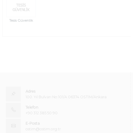
Tesis Güvenlik
Adres
100. Yıl Bulvarı No:101/A 06374 OSTİM/Ankara
Telefon
+90 312 385 50 90
E-Posta
ostim@ostim.org.tr