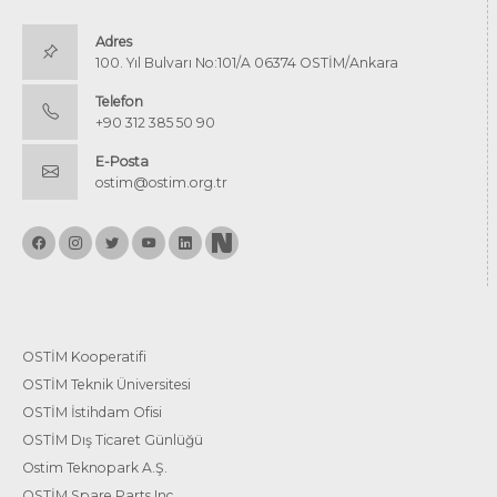
Adres
100. Yıl Bulvarı No:101/A 06374 OSTİM/Ankara
Telefon
+90 312 385 50 90
E-Posta
ostim@ostim.org.tr
OSTİM Kooperatifi
OSTİM Teknik Üniversitesi
OSTİM İstihdam Ofisi
OSTİM Dış Ticaret Günlüğü
Ostim Teknopark A.Ş.
OSTİM Spare Parts Inc.