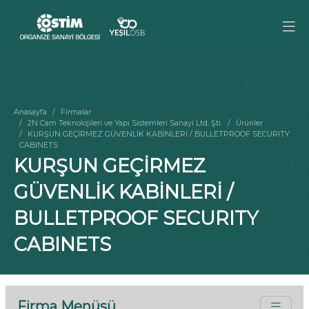
Anasayfa
Firmalar
2N Cam Teknolojileri ve Yapı Sistemleri Sanayi Ltd. Şti.
Ürünler
KURŞUN GEÇİRMEZ GÜVENLİK KABİNLERİ / BULLETPROOF SECURITY
CABINETS
KURŞUN GEÇİRMEZ
GÜVENLİK KABİNLERİ /
BULLETPROOF SECURITY
CABINETS
Firma Menüsü