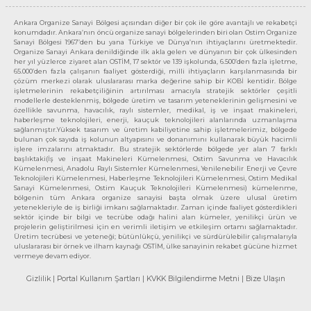
Ankara Organize Sanayi Bölgesi açısından diğer bir çok ile göre avantajlı ve rekabetçi
konumdadır. Ankara’nın öncü organize sanayi bölgelerinden biri olan Ostim Organize
Sanayi Bölgesi 1967’den bu yana Türkiye ve Dünya’nın ihtiyaçlarını üretmektedir.
Organize Sanayi Ankara denildiğinde ilk akla gelen ve dünyanın bir çok ülkesinden
her yıl yüzlerce ziyaret alan OSTİM, 17 sektör ve 139 işkolunda, 6.500’den fazla işletme,
65.000’den fazla çalışanın faaliyet gösterdiği, milli ihtiyaçların karşılanmasında bir
çözüm merkezi olarak uluslararası marka değerine sahip bir KOBİ kentidir. Bölge
işletmelerinin rekabetçiliğinin artırılması amacıyla stratejik sektörler çeşitli
modellerle desteklenmiş, bölgede üretim ve tasarım yeteneklerinin gelişmesini ve
özellikle savunma, havacılık, raylı sistemler, medikal, iş ve inşaat makineleri,
haberleşme teknolojileri, enerji, kauçuk teknolojileri alanlarında uzmanlaşma
sağlanmıştır.Yüksek tasarım ve üretim kabiliyetine sahip işletmelerimiz, bölgede
bulunan çok sayıda iş kolunun altyapısını ve donanımını kullanarak büyük hacimli
işlere imzalarını atmaktadır. Bu stratejik sektörlerde bölgede yer alan 7 farklı
başlıktaki(İş ve inşaat Makineleri Kümelenmesi, Ostim Savunma ve Havacılık
Kümelenmesi, Anadolu Raylı Sistemler Kümelenmesi, Yenilenebilir Enerji ve Çevre
Teknolojileri Kümelenmesi, Haberleşme Teknolojileri Kümelenmesi, Ostim Medikal
Sanayi Kümelenmesi, Ostim Kauçuk Teknolojileri Kümelenmesi) kümelenme,
bölgenin tüm Ankara organize sanayisi başta olmak üzere ulusal üretim
yetenekleriyle de iş birliği imkanı sağlamaktadır. Zaman içinde faaliyet gösterdikleri
sektör içinde bir bilgi ve tecrübe odağı halini alan kümeler, yenilikçi ürün ve
projelerin geliştirilmesi için en verimli iletişim ve etkileşim ortamı sağlamaktadır.
Üretim tecrübesi ve yeteneği; bütünlükçü, yenilikçi ve sürdürülebilir çalışmalarıyla
uluslararası bir örnek ve ilham kaynağı OSTİM, ülke sanayinin rekabet gücüne hizmet
vermeye devam ediyor.
Gizlilik
| Portal Kullanım Şartları
| KVKK Bilgilendirme Metni
| Bize Ulaşın