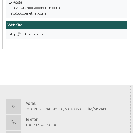
E-Posta
deniz.duran@3ddenetim.com
info@3ddenetim.com
Web Site
http://3ddenetim.com
Adres
100. Yıl Bulvarı No:101/A 06374 OSTİM/Ankara
Telefon
+90 312 385 50 90