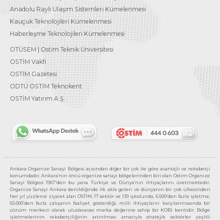
Anadolu Raylı Ulaşım Sistemleri Kümelenmesi
Kauçuk Teknolojileri Kümelenmesi
Haberleşme Teknolojileri Kümelenmesi
OTÜSEM | Ostim Teknik Üniversitesi
OSTİM Vakfı
OSTİM Gazetesi
ODTÜ OSTİM Teknokent
OSTİM Yatırım A.Ş.
Ankara Organize Sanayi Bölgesi açısından diğer bir çok ile göre avantajlı ve rekabetçi
konumdadır. Ankara’nın öncü organize sanayi bölgelerinden biri olan Ostim Organize
Sanayi Bölgesi 1967’den bu yana Türkiye ve Dünya’nın ihtiyaçlarını üretmektedir.
Organize Sanayi Ankara denildiğinde ilk akla gelen ve dünyanın bir çok ülkesinden
her yıl yüzlerce ziyaret alan OSTİM, 17 sektör ve 139 işkolunda, 6.500’den fazla işletme,
65.000’den fazla çalışanın faaliyet gösterdiği, milli ihtiyaçların karşılanmasında bir
çözüm merkezi olarak uluslararası marka değerine sahip bir KOBİ kentidir. Bölge
işletmelerinin rekabetçiliğinin artırılması amacıyla stratejik sektörler çeşitli