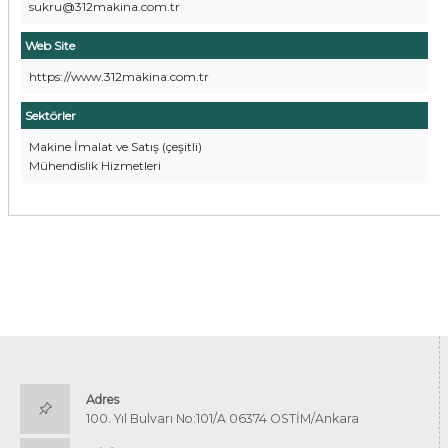
sukru@312makina.com.tr
Web Site
https://www.312makina.com.tr
Sektörler
Makine İmalat ve Satış (çeşitli)
Mühendislik Hizmetleri
Adres
100. Yıl Bulvarı No:101/A 06374 OSTİM/Ankara