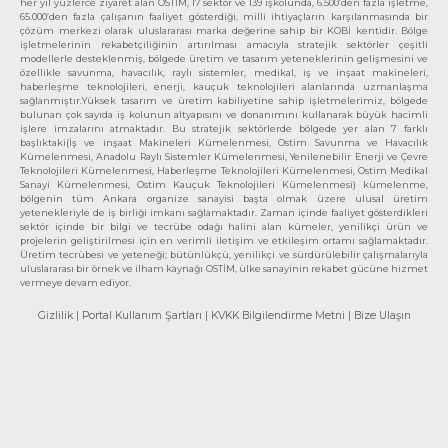
her yıl yüzlerce ziyaret alan OSTİM, 17 sektör ve 139 işkolunda, 6.500’den fazla işletme,
65.000’den fazla çalışanın faaliyet gösterdiği, milli ihtiyaçların karşılanmasında bir
çözüm merkezi olarak uluslararası marka değerine sahip bir KOBİ kentidir. Bölge
işletmelerinin rekabetçiliğinin artırılması amacıyla stratejik sektörler çeşitli
modellerle desteklenmiş, bölgede üretim ve tasarım yeteneklerinin gelişmesini ve
özellikle savunma, havacılık, raylı sistemler, medikal, iş ve inşaat makineleri,
haberleşme teknolojileri, enerji, kauçuk teknolojileri alanlarında uzmanlaşma
sağlanmıştır.Yüksek tasarım ve üretim kabiliyetine sahip işletmelerimiz, bölgede
bulunan çok sayıda iş kolunun altyapısını ve donanımını kullanarak büyük hacimli
işlere imzalarını atmaktadır. Bu stratejik sektörlerde bölgede yer alan 7 farklı
başlıktaki(İş ve inşaat Makineleri Kümelenmesi, Ostim Savunma ve Havacılık
Kümelenmesi, Anadolu Raylı Sistemler Kümelenmesi, Yenilenebilir Enerji ve Çevre
Teknolojileri Kümelenmesi, Haberleşme Teknolojileri Kümelenmesi, Ostim Medikal
Sanayi Kümelenmesi, Ostim Kauçuk Teknolojileri Kümelenmesi) kümelenme,
bölgenin tüm Ankara organize sanayisi başta olmak üzere ulusal üretim
yetenekleriyle de iş birliği imkanı sağlamaktadır. Zaman içinde faaliyet gösterdikleri
sektör içinde bir bilgi ve tecrübe odağı halini alan kümeler, yenilikçi ürün ve
projelerin geliştirilmesi için en verimli iletişim ve etkileşim ortamı sağlamaktadır.
Üretim tecrübesi ve yeteneği; bütünlükçü, yenilikçi ve sürdürülebilir çalışmalarıyla
uluslararası bir örnek ve ilham kaynağı OSTİM, ülke sanayinin rekabet gücüne hizmet
vermeye devam ediyor.
Gizlilik
| Portal Kullanım Şartları
| KVKK Bilgilendirme Metni
| Bize Ulaşın