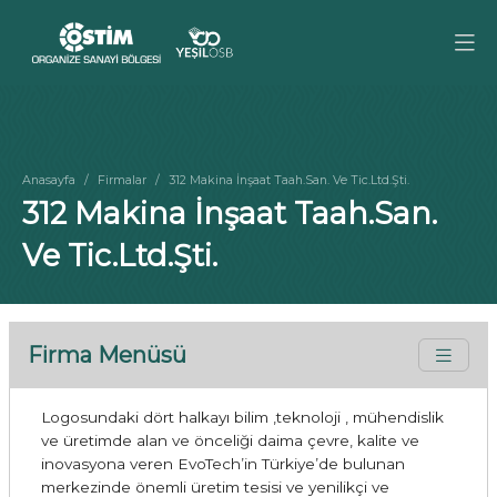
Anasayfa
Firmalar
312 Makina İnşaat Taah.San. Ve Tic.Ltd.Şti.
312 Makina İnşaat Taah.San.
Ve Tic.Ltd.Şti.
Firma Menüsü
Logosundaki dört halkayı bilim ,teknoloji , mühendislik
ve üretimde alan ve önceliği daima çevre, kalite ve
inovasyona veren EvoTech’in Türkiye’de bulunan
merkezinde önemli üretim tesisi ve yenilikçi ve