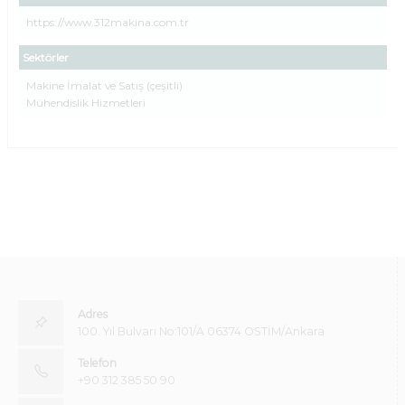
https://www.312makina.com.tr
Sektörler
Makine İmalat ve Satış (çeşitli)
Mühendislik Hizmetleri
Adres
100. Yıl Bulvarı No:101/A 06374 OSTİM/Ankara
Telefon
+90 312 385 50 90