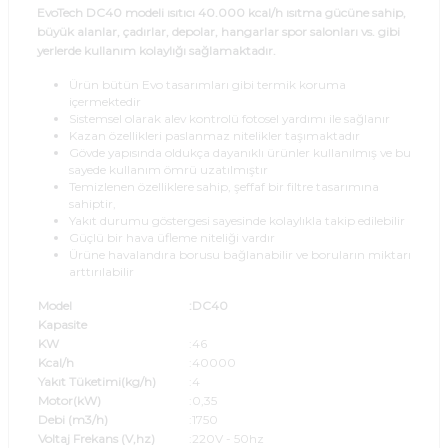
EvoTech DC40 modeli ısıtıcı 40.000 kcal/h ısıtma gücüne sahip,
büyük alanlar, çadırlar, depolar, hangarlar spor salonları vs. gibi
yerlerde kullanım kolaylığı sağlamaktadır.
Ürün bütün Evo tasarımları gibi termik koruma
içermektedir
Sistemsel olarak alev kontrolü fotosel yardımı ile sağlanır
Kazan özellikleri paslanmaz nitelikler taşımaktadır
Gövde yapısında oldukça dayanıklı ürünler kullanılmış ve bu
sayede kullanım ömrü uzatılmıştır
Temizlenen özelliklere sahip, şeffaf bir filtre tasarımına
sahiptir,
Yakıt durumu göstergesi sayesinde kolaylıkla takip edilebilir
Güçlü bir hava üfleme niteliği vardır
Ürüne havalandıra borusu bağlanabilir ve boruların miktarı
arttırılabilir
Model
:DC40
Kapasite
KW
:46
Kcal/h
:40000
Yakıt Tüketimi(kg/h)
:4
Motor(kW)
:0,35
Debi (m3/h)
:1750
Voltaj Frekans (V,hz)
:220V - 50hz