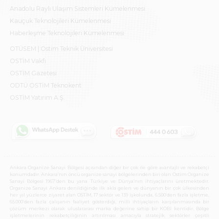
Anadolu Raylı Ulaşım Sistemleri Kümelenmesi
Kauçuk Teknolojileri Kümelenmesi
Haberleşme Teknolojileri Kümelenmesi
OTÜSEM | Ostim Teknik Üniversitesi
OSTİM Vakfı
OSTİM Gazetesi
ODTÜ OSTİM Teknokent
OSTİM Yatırım A.Ş.
Ankara Organize Sanayi Bölgesi açısından diğer bir çok ile göre avantajlı ve rekabetçi
konumdadır. Ankara’nın öncü organize sanayi bölgelerinden biri olan Ostim Organize
Sanayi Bölgesi 1967’den bu yana Türkiye ve Dünya’nın ihtiyaçlarını üretmektedir.
Organize Sanayi Ankara denildiğinde ilk akla gelen ve dünyanın bir çok ülkesinden
her yıl yüzlerce ziyaret alan OSTİM, 17 sektör ve 139 işkolunda, 6.500’den fazla işletme,
65.000’den fazla çalışanın faaliyet gösterdiği, milli ihtiyaçların karşılanmasında bir
çözüm merkezi olarak uluslararası marka değerine sahip bir KOBİ kentidir. Bölge
işletmelerinin rekabetçiliğinin artırılması amacıyla stratejik sektörler çeşitli