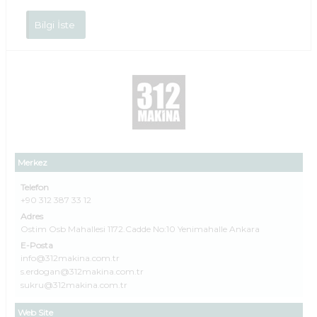
Bilgi İste
Merkez
Telefon
+90 312 387 33 12
Adres
Ostim Osb Mahallesi 1172.Cadde No:10 Yenimahalle Ankara
E-Posta
info@312makina.com.tr
s.erdogan@312makina.com.tr
sukru@312makina.com.tr
Web Site