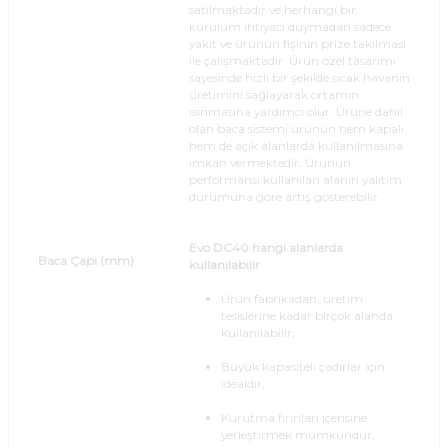
satılmaktadır ve herhangi bir
kurulum ihtiyacı duymadan sadece
yakıt ve ürünün fişinin prize takılması
ile çalışmaktadır. Ürün özel tasarımı
sayesinde hızlı bir şekilde sıcak havanın
üretimini sağlayarak ortamın
ısınmasına yardımcı olur. Ürüne dahil
olan baca sistemi ürünün hem kapalı
hem de açık alanlarda kullanılmasına
imkan vermektedir. Ürünün
performansı kullanılan alanın yalıtım
durumuna göre artış gösterebilir.
Evo DC40 hangi alanlarda
Baca Çapı (mm)
kullanılabilir
Ürün fabrikadan, üretim
tesislerine kadar birçok alanda
kullanılabilir,
Büyük kapasiteli çadırlar için
idealdir,
Kurutma fırınları içerisine
yerleştirmek mümkündür,