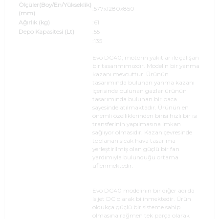
Ölçüler(Boy/En/Yükseklik)
:577x1280x850
(mm)
Ağırlık (kg)
:61
Depo Kapasitesi (Lt)
:55
:135
Evo DC40; motorin yakıtlar ile çalışan
bir tasarımımızdır. Modelin bir yanma
kazanı mevcuttur. Ürünün
tasarımında bulunan yanma kazanı
içerisinde bulunan gazlar ürünün
tasarımında bulunan bir baca
sayesinde atılmaktadır. Ürünün en
önemli özelliklerinden birisi hızlı bir ısı
transferinin yapılmasına imkan
sağlıyor olmasıdır. Kazan çevresinde
toplanan sıcak hava tasarıma
yerleştirilmiş olan güçlü bir fan
yardımıyla bulunduğu ortama
üflenmektedir.
Evo DC40 modelinin bir diğer adı da
Isıjet DC olarak bilinmektedir. Ürün
oldukça güçlü bir sisteme sahip
olmasına rağmen tek parça olarak