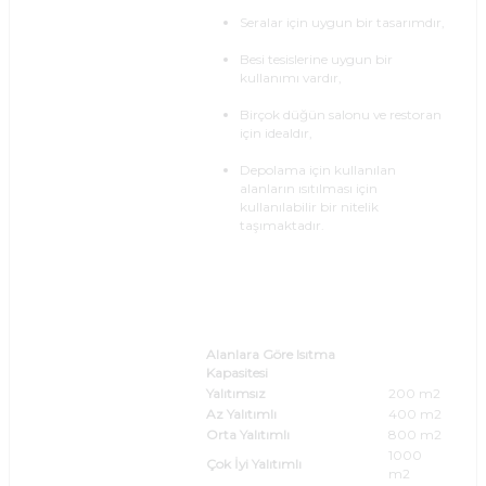
Seralar için uygun bir tasarımdır,
Besi tesislerine uygun bir
kullanımı vardır,
Birçok düğün salonu ve restoran
için idealdır,
Depolama için kullanılan
alanların ısıtılması için
kullanılabilir bir nitelik
taşımaktadır.
Alanlara Göre Isıtma
Kapasitesi
Yalıtımsız
200 m2
Az Yalıtımlı
400 m2
Orta Yalıtımlı
800 m2
1000
Çok İyi Yalıtımlı
m2