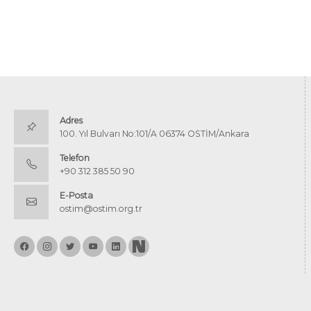
Adres
100. Yıl Bulvarı No:101/A 06374 OSTİM/Ankara
Telefon
+90 312 385 50 90
E-Posta
ostim@ostim.org.tr