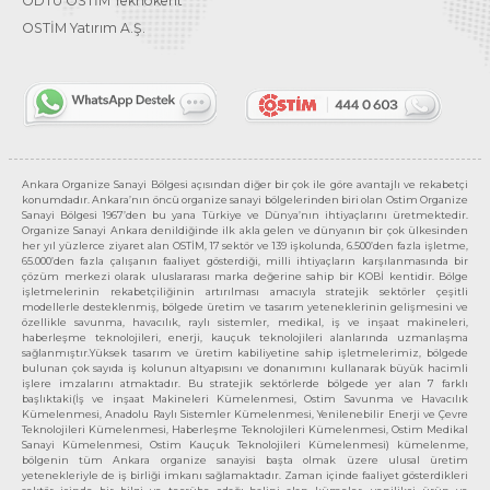
ODTÜ OSTİM Teknokent
OSTİM Yatırım A.Ş.
Ankara Organize Sanayi Bölgesi açısından diğer bir çok ile göre avantajlı ve rekabetçi
konumdadır. Ankara’nın öncü organize sanayi bölgelerinden biri olan Ostim Organize
Sanayi Bölgesi 1967’den bu yana Türkiye ve Dünya’nın ihtiyaçlarını üretmektedir.
Organize Sanayi Ankara denildiğinde ilk akla gelen ve dünyanın bir çok ülkesinden
her yıl yüzlerce ziyaret alan OSTİM, 17 sektör ve 139 işkolunda, 6.500’den fazla işletme,
65.000’den fazla çalışanın faaliyet gösterdiği, milli ihtiyaçların karşılanmasında bir
çözüm merkezi olarak uluslararası marka değerine sahip bir KOBİ kentidir. Bölge
işletmelerinin rekabetçiliğinin artırılması amacıyla stratejik sektörler çeşitli
modellerle desteklenmiş, bölgede üretim ve tasarım yeteneklerinin gelişmesini ve
özellikle savunma, havacılık, raylı sistemler, medikal, iş ve inşaat makineleri,
haberleşme teknolojileri, enerji, kauçuk teknolojileri alanlarında uzmanlaşma
sağlanmıştır.Yüksek tasarım ve üretim kabiliyetine sahip işletmelerimiz, bölgede
bulunan çok sayıda iş kolunun altyapısını ve donanımını kullanarak büyük hacimli
işlere imzalarını atmaktadır. Bu stratejik sektörlerde bölgede yer alan 7 farklı
başlıktaki(İş ve inşaat Makineleri Kümelenmesi, Ostim Savunma ve Havacılık
Kümelenmesi, Anadolu Raylı Sistemler Kümelenmesi, Yenilenebilir Enerji ve Çevre
Teknolojileri Kümelenmesi, Haberleşme Teknolojileri Kümelenmesi, Ostim Medikal
Sanayi Kümelenmesi, Ostim Kauçuk Teknolojileri Kümelenmesi) kümelenme,
bölgenin tüm Ankara organize sanayisi başta olmak üzere ulusal üretim
yetenekleriyle de iş birliği imkanı sağlamaktadır. Zaman içinde faaliyet gösterdikleri