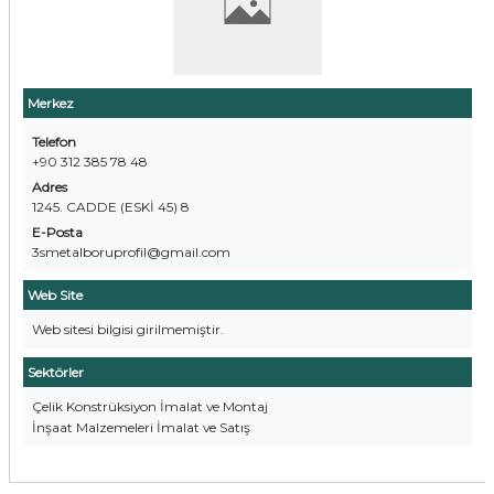
Merkez
Telefon
+90 312 385 78 48
Adres
1245. CADDE (ESKİ 45) 8
E-Posta
3smetalboruprofil@gmail.com
Web Site
Web sitesi bilgisi girilmemiştir.
Sektörler
Çelik Konstrüksiyon İmalat ve Montaj
İnşaat Malzemeleri İmalat ve Satış