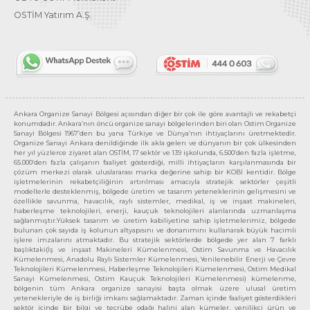
OSTİM Yatırım A.Ş.
Ankara Organize Sanayi Bölgesi açısından diğer bir çok ile göre avantajlı ve rekabetçi
konumdadır. Ankara’nın öncü organize sanayi bölgelerinden biri olan Ostim Organize
Sanayi Bölgesi 1967’den bu yana Türkiye ve Dünya’nın ihtiyaçlarını üretmektedir.
Organize Sanayi Ankara denildiğinde ilk akla gelen ve dünyanın bir çok ülkesinden
her yıl yüzlerce ziyaret alan OSTİM, 17 sektör ve 139 işkolunda, 6.500’den fazla işletme,
65.000’den fazla çalışanın faaliyet gösterdiği, milli ihtiyaçların karşılanmasında bir
çözüm merkezi olarak uluslararası marka değerine sahip bir KOBİ kentidir. Bölge
işletmelerinin rekabetçiliğinin artırılması amacıyla stratejik sektörler çeşitli
modellerle desteklenmiş, bölgede üretim ve tasarım yeteneklerinin gelişmesini ve
özellikle savunma, havacılık, raylı sistemler, medikal, iş ve inşaat makineleri,
haberleşme teknolojileri, enerji, kauçuk teknolojileri alanlarında uzmanlaşma
sağlanmıştır.Yüksek tasarım ve üretim kabiliyetine sahip işletmelerimiz, bölgede
bulunan çok sayıda iş kolunun altyapısını ve donanımını kullanarak büyük hacimli
işlere imzalarını atmaktadır. Bu stratejik sektörlerde bölgede yer alan 7 farklı
başlıktaki(İş ve inşaat Makineleri Kümelenmesi, Ostim Savunma ve Havacılık
Kümelenmesi, Anadolu Raylı Sistemler Kümelenmesi, Yenilenebilir Enerji ve Çevre
Teknolojileri Kümelenmesi, Haberleşme Teknolojileri Kümelenmesi, Ostim Medikal
Sanayi Kümelenmesi, Ostim Kauçuk Teknolojileri Kümelenmesi) kümelenme,
bölgenin tüm Ankara organize sanayisi başta olmak üzere ulusal üretim
yetenekleriyle de iş birliği imkanı sağlamaktadır. Zaman içinde faaliyet gösterdikleri
sektör içinde bir bilgi ve tecrübe odağı halini alan kümeler, yenilikçi ürün ve