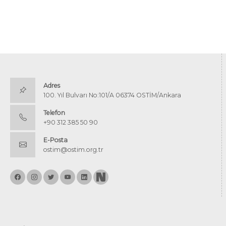
Adres
100. Yıl Bulvarı No:101/A 06374 OSTİM/Ankara
Telefon
+90 312 385 50 90
E-Posta
ostim@ostim.org.tr