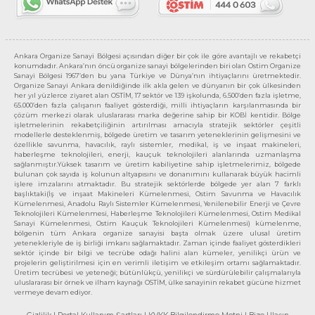
Ankara Organize Sanayi Bölgesi açısından diğer bir çok ile göre avantajlı ve rekabetçi
konumdadır. Ankara’nın öncü organize sanayi bölgelerinden biri olan Ostim Organize
Sanayi Bölgesi 1967’den bu yana Türkiye ve Dünya’nın ihtiyaçlarını üretmektedir.
Organize Sanayi Ankara denildiğinde ilk akla gelen ve dünyanın bir çok ülkesinden
her yıl yüzlerce ziyaret alan OSTİM, 17 sektör ve 139 işkolunda, 6.500’den fazla işletme,
65.000’den fazla çalışanın faaliyet gösterdiği, milli ihtiyaçların karşılanmasında bir
çözüm merkezi olarak uluslararası marka değerine sahip bir KOBİ kentidir. Bölge
işletmelerinin rekabetçiliğinin artırılması amacıyla stratejik sektörler çeşitli
modellerle desteklenmiş, bölgede üretim ve tasarım yeteneklerinin gelişmesini ve
özellikle savunma, havacılık, raylı sistemler, medikal, iş ve inşaat makineleri,
haberleşme teknolojileri, enerji, kauçuk teknolojileri alanlarında uzmanlaşma
sağlanmıştır.Yüksek tasarım ve üretim kabiliyetine sahip işletmelerimiz, bölgede
bulunan çok sayıda iş kolunun altyapısını ve donanımını kullanarak büyük hacimli
işlere imzalarını atmaktadır. Bu stratejik sektörlerde bölgede yer alan 7 farklı
başlıktaki(İş ve inşaat Makineleri Kümelenmesi, Ostim Savunma ve Havacılık
Kümelenmesi, Anadolu Raylı Sistemler Kümelenmesi, Yenilenebilir Enerji ve Çevre
Teknolojileri Kümelenmesi, Haberleşme Teknolojileri Kümelenmesi, Ostim Medikal
Sanayi Kümelenmesi, Ostim Kauçuk Teknolojileri Kümelenmesi) kümelenme,
bölgenin tüm Ankara organize sanayisi başta olmak üzere ulusal üretim
yetenekleriyle de iş birliği imkanı sağlamaktadır. Zaman içinde faaliyet gösterdikleri
sektör içinde bir bilgi ve tecrübe odağı halini alan kümeler, yenilikçi ürün ve
projelerin geliştirilmesi için en verimli iletişim ve etkileşim ortamı sağlamaktadır.
Üretim tecrübesi ve yeteneği; bütünlükçü, yenilikçi ve sürdürülebilir çalışmalarıyla
uluslararası bir örnek ve ilham kaynağı OSTİM, ülke sanayinin rekabet gücüne hizmet
vermeye devam ediyor.