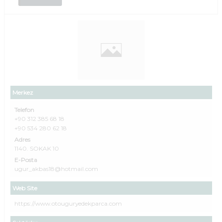
Merkez
Telefon
+90 312 385 68 18
+90 534 280 62 18
Adres
1140. SOKAK 10
E-Posta
ugur_akbas18@hotmail.com
Web Site
https://www.otouguryedekparca.com