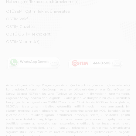
Haberleşme Teknolojileri Kümelenmesi
OTÜSEM | Ostim Teknik Üniversitesi
OSTİM Vakfı
OSTİM Gazetesi
ODTÜ OSTİM Teknokent
OSTİM Yatırım A.Ş.
Ankara Organize Sanayi Bölgesi açısından diğer bir çok ile göre avantajlı ve rekabetçi
konumdadır. Ankara’nın öncü organize sanayi bölgelerinden biri olan Ostim Organize
Sanayi Bölgesi 1967’den bu yana Türkiye ve Dünya’nın ihtiyaçlarını üretmektedir.
Organize Sanayi Ankara denildiğinde ilk akla gelen ve dünyanın bir çok ülkesinden
her yıl yüzlerce ziyaret alan OSTİM, 17 sektör ve 139 işkolunda, 6.500’den fazla işletme,
65.000’den fazla çalışanın faaliyet gösterdiği, milli ihtiyaçların karşılanmasında bir
çözüm merkezi olarak uluslararası marka değerine sahip bir KOBİ kentidir. Bölge
işletmelerinin rekabetçiliğinin artırılması amacıyla stratejik sektörler çeşitli
modellerle desteklenmiş, bölgede üretim ve tasarım yeteneklerinin gelişmesini ve
özellikle savunma, havacılık, raylı sistemler, medikal, iş ve inşaat makineleri,
haberleşme teknolojileri, enerji, kauçuk teknolojileri alanlarında uzmanlaşma
sağlanmıştır.Yüksek tasarım ve üretim kabiliyetine sahip işletmelerimiz, bölgede