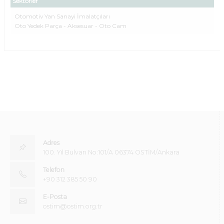
Sektörler
Otomotiv Yan Sanayi İmalatçıları
Oto Yedek Parça - Aksesuar - Oto Cam
Adres
100. Yıl Bulvarı No:101/A 06374 OSTİM/Ankara
Telefon
+90 312 385 50 90
E-Posta
ostim@ostim.org.tr