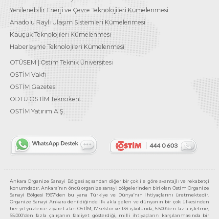
Yenilenebilir Enerji ve Çevre Teknolojileri Kümelenmesi
Anadolu Raylı Ulaşım Sistemleri Kümelenmesi
Kauçuk Teknolojileri Kümelenmesi
Haberleşme Teknolojileri Kümelenmesi
OTÜSEM | Ostim Teknik Üniversitesi
OSTİM Vakfı
OSTİM Gazetesi
ODTÜ OSTİM Teknokent
OSTİM Yatırım A.Ş.
Ankara Organize Sanayi Bölgesi açısından diğer bir çok ile göre avantajlı ve rekabetçi
konumdadır. Ankara’nın öncü organize sanayi bölgelerinden biri olan Ostim Organize
Sanayi Bölgesi 1967’den bu yana Türkiye ve Dünya’nın ihtiyaçlarını üretmektedir.
Organize Sanayi Ankara denildiğinde ilk akla gelen ve dünyanın bir çok ülkesinden
her yıl yüzlerce ziyaret alan OSTİM, 17 sektör ve 139 işkolunda, 6.500’den fazla işletme,
65.000’den fazla çalışanın faaliyet gösterdiği, milli ihtiyaçların karşılanmasında bir