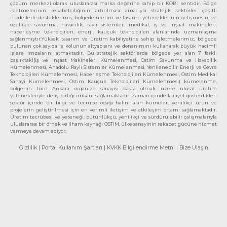
çözüm merkezi olarak uluslararası marka değerine sahip bir KOBİ kentidir. Bölge
işletmelerinin rekabetçiliğinin artırılması amacıyla stratejik sektörler çeşitli
modellerle desteklenmiş, bölgede üretim ve tasarım yeteneklerinin gelişmesini ve
özellikle savunma, havacılık, raylı sistemler, medikal, iş ve inşaat makineleri,
haberleşme teknolojileri, enerji, kauçuk teknolojileri alanlarında uzmanlaşma
sağlanmıştır.Yüksek tasarım ve üretim kabiliyetine sahip işletmelerimiz, bölgede
bulunan çok sayıda iş kolunun altyapısını ve donanımını kullanarak büyük hacimli
işlere imzalarını atmaktadır. Bu stratejik sektörlerde bölgede yer alan 7 farklı
başlıktaki(İş ve inşaat Makineleri Kümelenmesi, Ostim Savunma ve Havacılık
Kümelenmesi, Anadolu Raylı Sistemler Kümelenmesi, Yenilenebilir Enerji ve Çevre
Teknolojileri Kümelenmesi, Haberleşme Teknolojileri Kümelenmesi, Ostim Medikal
Sanayi Kümelenmesi, Ostim Kauçuk Teknolojileri Kümelenmesi) kümelenme,
bölgenin tüm Ankara organize sanayisi başta olmak üzere ulusal üretim
yetenekleriyle de iş birliği imkanı sağlamaktadır. Zaman içinde faaliyet gösterdikleri
sektör içinde bir bilgi ve tecrübe odağı halini alan kümeler, yenilikçi ürün ve
projelerin geliştirilmesi için en verimli iletişim ve etkileşim ortamı sağlamaktadır.
Üretim tecrübesi ve yeteneği; bütünlükçü, yenilikçi ve sürdürülebilir çalışmalarıyla
uluslararası bir örnek ve ilham kaynağı OSTİM, ülke sanayinin rekabet gücüne hizmet
vermeye devam ediyor.
Gizlilik
| Portal Kullanım Şartları
| KVKK Bilgilendirme Metni
| Bize Ulaşın