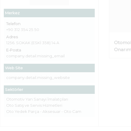
Merkez
Telefon
+90 312 354 25 50
Adres
Otomob
1256. SOKAK (ESKİ 358) 14 A
Onarı
E-Posta
company.detail.missing_email
Web Site
company.detail.missing_website
Sektörler
Otomotiv Yan Sanayi İmalatçıları
Oto Satış ve Servis Hizmetleri
Oto Yedek Parça - Aksesuar - Oto Cam