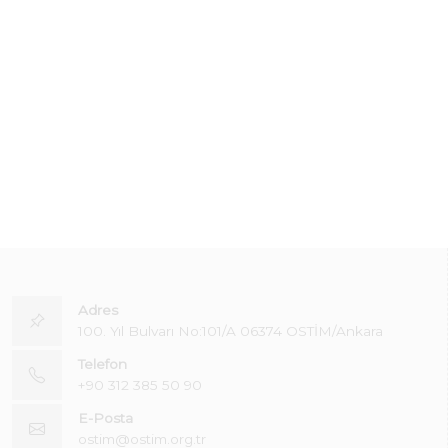
Adres
100. Yıl Bulvarı No:101/A 06374 OSTİM/Ankara
Telefon
+90 312 385 50 90
E-Posta
ostim@ostim.org.tr