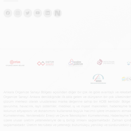
Ankara Organize Sanayi Bölgesi açısından diğer bir çok ile göre avantajlı ve rekab
Organize Sanayi Ankara denildiğinde ilk akla gelen ve dünyanın bir çok ülkesinden her
çözüm merkezi olarak uluslararası marka değerine sahip bir KOBİ kentidir. Bölge iş
savunma, havacılık, raylı sistemler, medikal, iş ve inşaat makineleri, haberleşme 
kolunun altyapısını ve donanımını kullanarak büyük hacimli işlere imzalarını atmak
Kümelenmesi, Yenilenebilir Enerji ve Çevre Teknolojileri Kümelenmesi, Haberleşm
üzere ulusal üretim yetenekleriyle de iş birliği imkanı sağlamaktadır. Zaman içinde 
sağlamaktadır. Üretim tecrübesi ve yeteneği; bütünlükçü, yenilikçi ve sürdürülebili