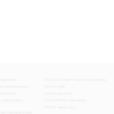
melenmesi
OTÜSEM | Ostim Teknik Üniversitesi
lık Kümelenmesi
OSTİM Vakfı
melenmesi
OSTİM Gazetesi
 Teknolojileri
ODTÜ OSTİM Teknokent
OSTİM Yatırım A.Ş.
emleri Kümelenmesi