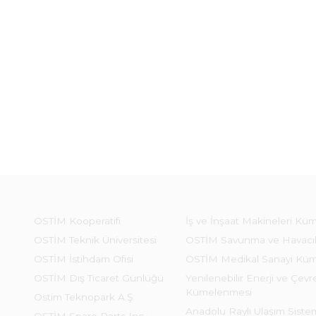
OSTİM Kooperatifi
İş ve İnşaat Makineleri Kü
OSTİM Teknik Üniversitesi
OSTİM Savunma ve Havacı
OSTİM İstihdam Ofisi
OSTİM Medikal Sanayi Kü
OSTİM Dış Ticaret Günlüğü
Yenilenebilir Enerji ve Çevre
Kümelenmesi
Ostim Teknopark A.Ş.
Anadolu Raylı Ulaşım Sist