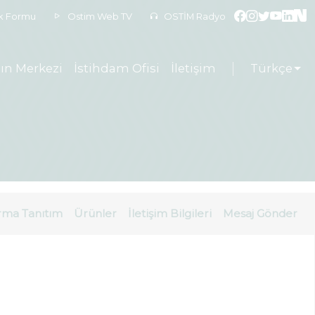
ek Formu
Ostim Web TV
OSTİM Radyo
ın Merkezi
İstihdam Ofisi
İletişim
Türkçe
rma Tanıtım
Ürünler
İletişim Bilgileri
Mesaj Gönder