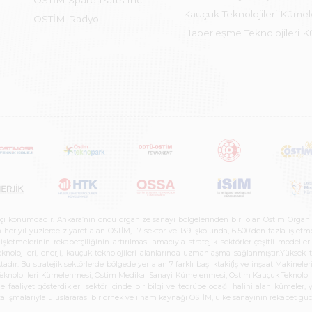
OSTİM Spare Parts Inc.
Kauçuk Teknolojileri Küme
OSTİM Radyo
Haberleşme Teknolojileri 
etçi konumdadır. Ankara’nın öncü organize sanayi bölgelerinden biri olan Ostim Organi
 yıl yüzlerce ziyaret alan OSTİM, 17 sektör ve 139 işkolunda, 6.500’den fazla işletme, 
letmelerinin rekabetçiliğinin artırılması amacıyla stratejik sektörler çeşitli modelle
teknolojileri, enerji, kauçuk teknolojileri alanlarında uzmanlaşma sağlanmıştır.Yüksek
tadır. Bu stratejik sektörlerde bölgede yer alan 7 farklı başlıktaki(İş ve inşaat Maki
e Teknolojileri Kümelenmesi, Ostim Medikal Sanayi Kümelenmesi, Ostim Kauçuk Teknolo
faaliyet gösterdikleri sektör içinde bir bilgi ve tecrübe odağı halini alan kümeler, yen
r çalışmalarıyla uluslararası bir örnek ve ilham kaynağı OSTİM, ülke sanayinin rekabet