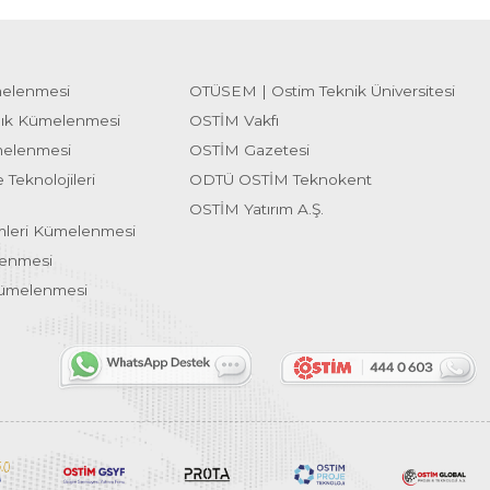
melenmesi
OTÜSEM | Ostim Teknik Üniversitesi
lık Kümelenmesi
OSTİM Vakfı
melenmesi
OSTİM Gazetesi
 Teknolojileri
ODTÜ OSTİM Teknokent
OSTİM Yatırım A.Ş.
emleri Kümelenmesi
lenmesi
Kümelenmesi