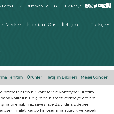
ek Formu
Ostim Web TV
OSTİM Radyo
ın Merkezi
İstihdam Ofisi
İletişim
Türkçe
i
rma Tanıtım
Ürünler
İletişim Bilgileri
Mesaj Gönder
ye hizmet veren bir karoser ve konteyner üretim
re daha kaliteli bir biçimde hizmet vermeye devam
şma prensibimiz sayesinde 22.yıldır siz değerli
roser imalatı,kargo karoser imalatı,açık ve kapalı