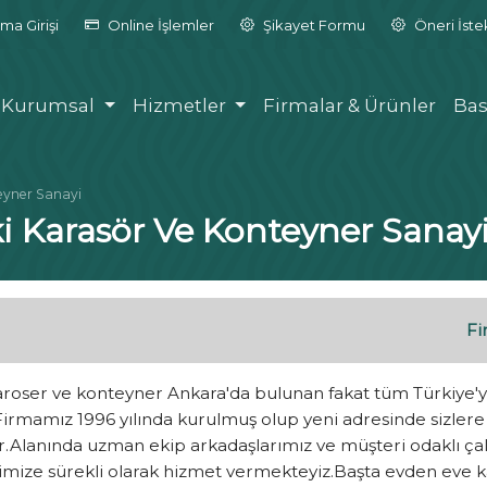
ma Girişi
Online İşlemler
Şikayet Formu
Öneri İst
Kurumsal
Hizmetler
Firmalar & Ürünler
Bas
teyner Sanayi
ki Karasör Ve Konteyner Sanay
Fi
aroser ve konteyner Ankara'da bulunan fakat tüm Türkiye'
.Firmamız 1996 yılında kurulmuş olup yeni adresinde sizle
.Alanında uzman ekip arkadaşlarımız ve müşteri odaklı çalı
imize sürekli olarak hizmet vermekteyiz.Başta evden eve ka