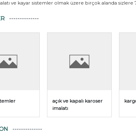
alatı ve kayar sistemler olmak üzere birçok alanda sizlere
ER
stemler
açık ve kapalı karoser
karg
imalatı
YON