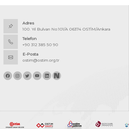
Adres
100. Yıl Bulvarı No:101/A 06374 OSTİM/Ankara
Telefon
+90 312 385 50 90
E-Posta
ostim@ostim.org.tr