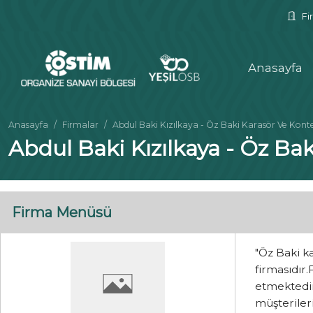
Fir
Anasayfa
Anasayfa
Firmalar
Abdul Baki Kızılkaya - Öz Baki Karasör Ve Kon
Abdul Baki Kızılkaya - Öz Ba
Firma Menüsü
"Öz Baki k
firmasıdır
etmektedir
müşteriler