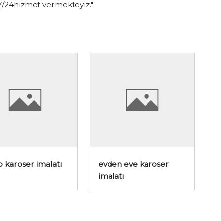
 7/24hizmet vermekteyiz."
o karoser imalatı
evden eve karoser
imalatı