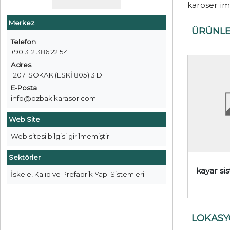
karoser im
Merkez
ÜRÜNL
Telefon
+90 312 386 22 54
Adres
1207. SOKAK (ESKİ 805) 3 D
E-Posta
info@ozbakikarasor.com
Web Site
Web sitesi bilgisi girilmemiştir.
Sektörler
kayar si
İskele, Kalıp ve Prefabrik Yapı Sistemleri
LOKAS