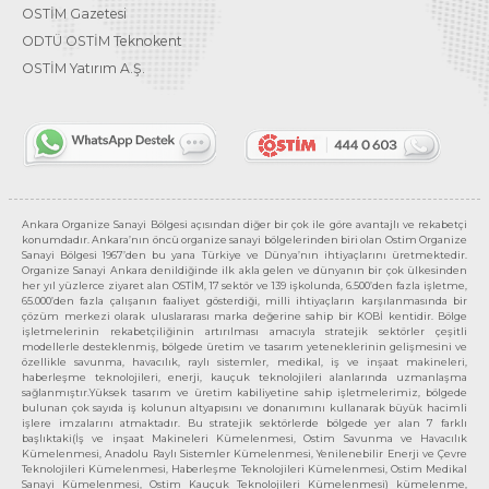
OSTİM Gazetesi
ODTÜ OSTİM Teknokent
OSTİM Yatırım A.Ş.
Ankara Organize Sanayi Bölgesi açısından diğer bir çok ile göre avantajlı ve rekabetçi
konumdadır. Ankara’nın öncü organize sanayi bölgelerinden biri olan Ostim Organize
Sanayi Bölgesi 1967’den bu yana Türkiye ve Dünya’nın ihtiyaçlarını üretmektedir.
Organize Sanayi Ankara denildiğinde ilk akla gelen ve dünyanın bir çok ülkesinden
her yıl yüzlerce ziyaret alan OSTİM, 17 sektör ve 139 işkolunda, 6.500’den fazla işletme,
65.000’den fazla çalışanın faaliyet gösterdiği, milli ihtiyaçların karşılanmasında bir
çözüm merkezi olarak uluslararası marka değerine sahip bir KOBİ kentidir. Bölge
işletmelerinin rekabetçiliğinin artırılması amacıyla stratejik sektörler çeşitli
modellerle desteklenmiş, bölgede üretim ve tasarım yeteneklerinin gelişmesini ve
özellikle savunma, havacılık, raylı sistemler, medikal, iş ve inşaat makineleri,
haberleşme teknolojileri, enerji, kauçuk teknolojileri alanlarında uzmanlaşma
sağlanmıştır.Yüksek tasarım ve üretim kabiliyetine sahip işletmelerimiz, bölgede
bulunan çok sayıda iş kolunun altyapısını ve donanımını kullanarak büyük hacimli
işlere imzalarını atmaktadır. Bu stratejik sektörlerde bölgede yer alan 7 farklı
başlıktaki(İş ve inşaat Makineleri Kümelenmesi, Ostim Savunma ve Havacılık
Kümelenmesi, Anadolu Raylı Sistemler Kümelenmesi, Yenilenebilir Enerji ve Çevre
Teknolojileri Kümelenmesi, Haberleşme Teknolojileri Kümelenmesi, Ostim Medikal
Sanayi Kümelenmesi, Ostim Kauçuk Teknolojileri Kümelenmesi) kümelenme,