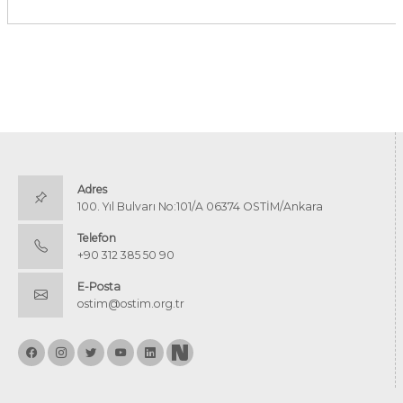
Adres
100. Yıl Bulvarı No:101/A 06374 OSTİM/Ankara
Telefon
+90 312 385 50 90
E-Posta
ostim@ostim.org.tr