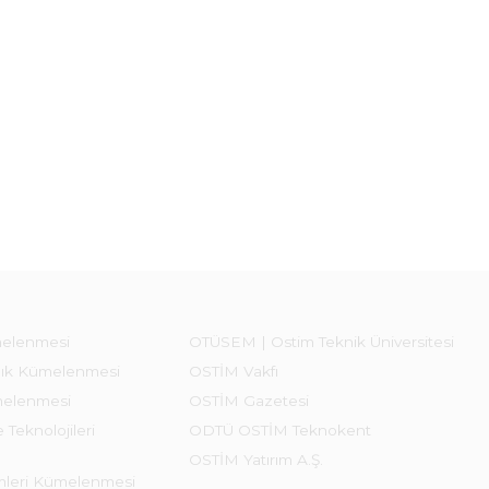
melenmesi
OTÜSEM | Ostim Teknik Üniversitesi
lık Kümelenmesi
OSTİM Vakfı
melenmesi
OSTİM Gazetesi
 Teknolojileri
ODTÜ OSTİM Teknokent
OSTİM Yatırım A.Ş.
emleri Kümelenmesi