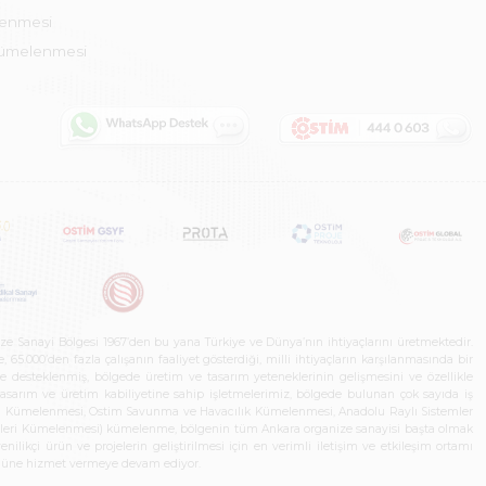
lenmesi
Kümelenmesi
ze Sanayi Bölgesi 1967’den bu yana Türkiye ve Dünya’nın ihtiyaçlarını üretmektedir.
65.000’den fazla çalışanın faaliyet gösterdiği, milli ihtiyaçların karşılanmasında bir
rle desteklenmiş, bölgede üretim ve tasarım yeteneklerinin gelişmesini ve özellikle
 tasarım ve üretim kabiliyetine sahip işletmelerimiz, bölgede bulunan çok sayıda iş
neleri Kümelenmesi, Ostim Savunma ve Havacılık Kümelenmesi, Anadolu Raylı Sistemler
jileri Kümelenmesi) kümelenme, bölgenin tüm Ankara organize sanayisi başta olmak
ilikçi ürün ve projelerin geliştirilmesi için en verimli iletişim ve etkileşim ortamı
 gücüne hizmet vermeye devam ediyor.