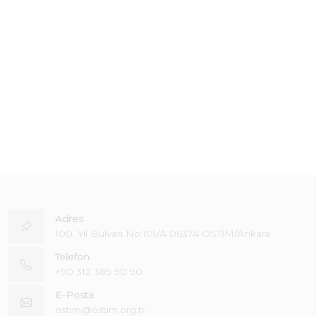
Adres
100. Yıl Bulvarı No:101/A 06374 OSTİM/Ankara
Telefon
+90 312 385 50 90
E-Posta
ostim@ostim.org.tr