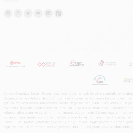
Ankara Organize Sanayi Bölgesi açısından diğer bir çok ile göre avantajlı ve rekab
Organize Sanayi Ankara denildiğinde ilk akla gelen ve dünyanın bir çok ülkesinden her
çözüm merkezi olarak uluslararası marka değerine sahip bir KOBİ kentidir. Bölge iş
savunma, havacılık, raylı sistemler, medikal, iş ve inşaat makineleri, haberleşme 
kolunun altyapısını ve donanımını kullanarak büyük hacimli işlere imzalarını atmak
Kümelenmesi, Yenilenebilir Enerji ve Çevre Teknolojileri Kümelenmesi, Haberleşm
üzere ulusal üretim yetenekleriyle de iş birliği imkanı sağlamaktadır. Zaman içinde 
sağlamaktadır. Üretim tecrübesi ve yeteneği; bütünlükçü, yenilikçi ve sürdürülebili