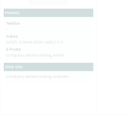
Merkez
Telefon
-
Adres
1230/1. SOKAK (ESKİ 42/A) 1 P-2
E-Posta
company.detail.missing_email
Web Site
company.detail.missing_website