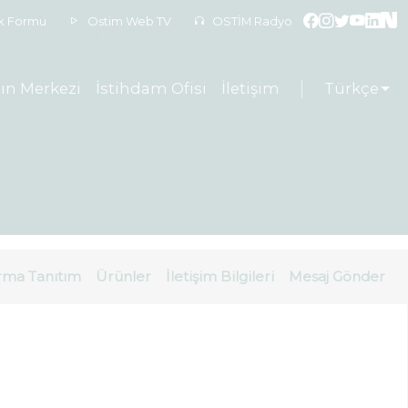
ek Formu
Ostim Web TV
OSTİM Radyo
ın Merkezi
İstihdam Ofisi
İletişim
Türkçe
rma Tanıtım
Ürünler
İletişim Bilgileri
Mesaj Gönder