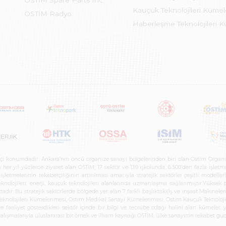
OSTİM Spare Parts Inc.
Kauçuk Teknolojileri Küme
OSTİM Radyo
Haberleşme Teknolojileri 
etçi konumdadır. Ankara’nın öncü organize sanayi bölgelerinden biri olan Ostim Organi
 yıl yüzlerce ziyaret alan OSTİM, 17 sektör ve 139 işkolunda, 6.500’den fazla işletme, 
letmelerinin rekabetçiliğinin artırılması amacıyla stratejik sektörler çeşitli modelle
teknolojileri, enerji, kauçuk teknolojileri alanlarında uzmanlaşma sağlanmıştır.Yüksek
tadır. Bu stratejik sektörlerde bölgede yer alan 7 farklı başlıktaki(İş ve inşaat Maki
e Teknolojileri Kümelenmesi, Ostim Medikal Sanayi Kümelenmesi, Ostim Kauçuk Teknolo
faaliyet gösterdikleri sektör içinde bir bilgi ve tecrübe odağı halini alan kümeler, yen
r çalışmalarıyla uluslararası bir örnek ve ilham kaynağı OSTİM, ülke sanayinin rekabet