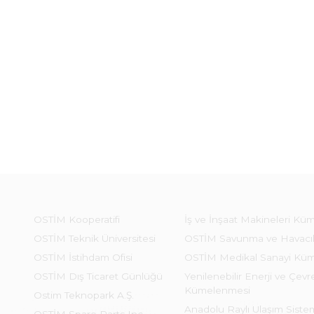
OSTİM Kooperatifi
İş ve İnşaat Makineleri Kü
OSTİM Teknik Üniversitesi
OSTİM Savunma ve Havacı
OSTİM İstihdam Ofisi
OSTİM Medikal Sanayi Kü
OSTİM Dış Ticaret Günlüğü
Yenilenebilir Enerji ve Çevre
Kümelenmesi
Ostim Teknopark A.Ş.
Anadolu Raylı Ulaşım Sist