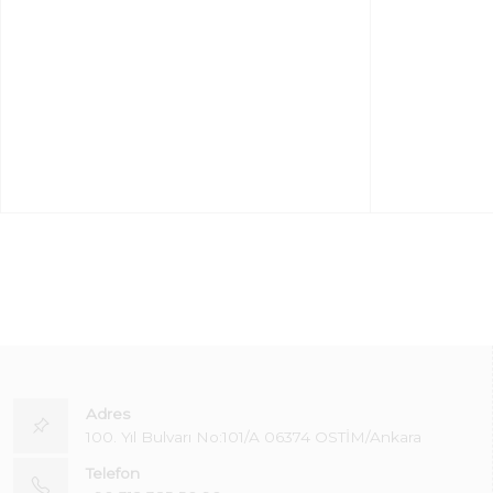
Adres
100. Yıl Bulvarı No:101/A 06374 OSTİM/Ankara
Telefon