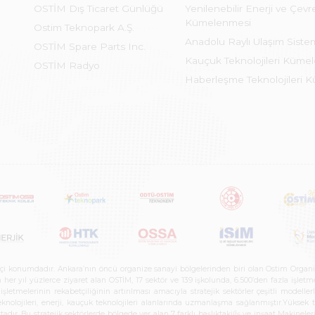
OSTİM Dış Ticaret Günlüğü
Yenilenebilir Enerji ve Çevre
Kümelenmesi
Ostim Teknopark A.Ş.
Anadolu Raylı Ulaşım Sist
OSTİM Spare Parts Inc.
Kauçuk Teknolojileri Küme
OSTİM Radyo
Haberleşme Teknolojileri 
etçi konumdadır. Ankara’nın öncü organize sanayi bölgelerinden biri olan Ostim Organi
 yıl yüzlerce ziyaret alan OSTİM, 17 sektör ve 139 işkolunda, 6.500’den fazla işletme, 
letmelerinin rekabetçiliğinin artırılması amacıyla stratejik sektörler çeşitli modelle
teknolojileri, enerji, kauçuk teknolojileri alanlarında uzmanlaşma sağlanmıştır.Yüksek
tadır. Bu stratejik sektörlerde bölgede yer alan 7 farklı başlıktaki(İş ve inşaat Maki