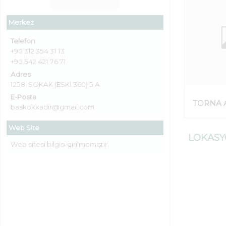
Merkez
Telefon
+90 312 354 31 13
+90 542 421 76 71
Adres
1258. SOKAK (ESKİ 360) 5 A
E-Posta
TORNA 
baskokkadir@gmail.com
Web Site
LOKAS
Web sitesi bilgisi girilmemiştir.