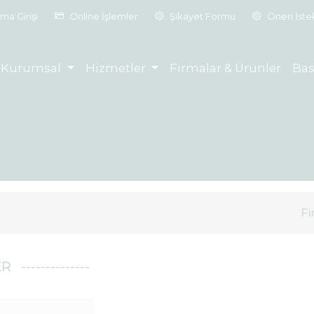
ma Girişi
Online İşlemler
Şikayet Formu
Öneri İst
Kurumsal
Hizmetler
Firmalar & Ürünler
Bas
Fi
ER