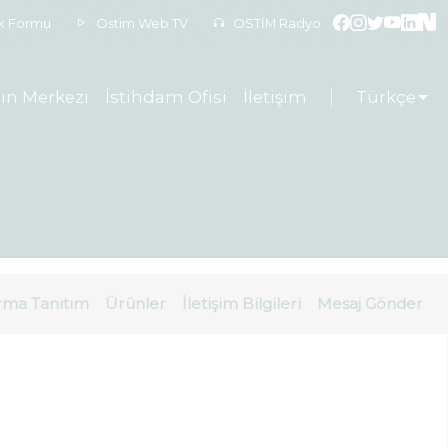
ek Formu
Ostim Web TV
OSTİM Radyo
ın Merkezi
İstihdam Ofisi
İletişim
Türkçe
rma Tanıtım
Ürünler
İletişim Bilgileri
Mesaj Gönder