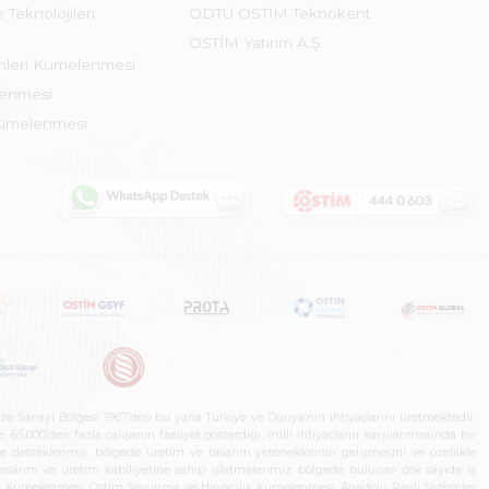
 Teknolojileri
ODTÜ OSTİM Teknokent
OSTİM Yatırım A.Ş.
emleri Kümelenmesi
lenmesi
Kümelenmesi
ze Sanayi Bölgesi 1967’den bu yana Türkiye ve Dünya’nın ihtiyaçlarını üretmektedir.
65.000’den fazla çalışanın faaliyet gösterdiği, milli ihtiyaçların karşılanmasında bir
rle desteklenmiş, bölgede üretim ve tasarım yeteneklerinin gelişmesini ve özellikle
 tasarım ve üretim kabiliyetine sahip işletmelerimiz, bölgede bulunan çok sayıda iş
neleri Kümelenmesi, Ostim Savunma ve Havacılık Kümelenmesi, Anadolu Raylı Sistemler