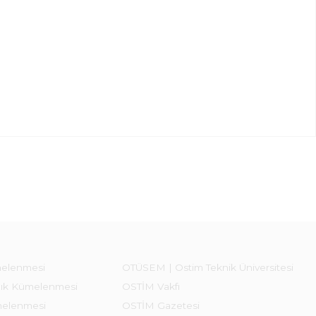
melenmesi
OTÜSEM | Ostim Teknik Üniversitesi
lık Kümelenmesi
OSTİM Vakfı
melenmesi
OSTİM Gazetesi